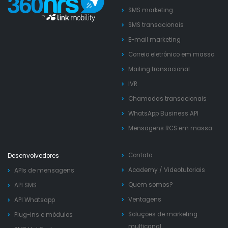
SMS marketing
SMS transacionais
E-mail marketing
Correio eletrónico em massa
Mailing transacional
IVR
Chamadas transacionais
WhatsApp Business API
Mensagens RCS em massa
Contato
Desenvolvedores
Academy
/
Videotutoriais
APIs de mensagens
Quem somos?
API SMS
Ventagens
API Whatsapp
Soluções de marketing
Plug-ins e módulos
multicanal