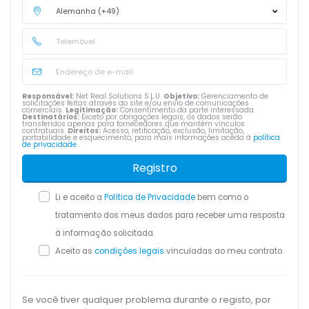
Responsável:
Net Real Solutions S.L.U.
Objetivo:
Gerenciamento de
solicitações feitas através do site e/ou envio de comunicações
comerciais.
Legitimação:
Consentimento da parte interessada.
Destinatários:
Exceto por obrigações legais, os dados serão
transferidos apenas para fornecedores que mantêm vínculos
contratuais.
Direitos:
Acesso, retificação, exclusão, limitação,
portabilidade e esquecimento, para mais informações aceda à
política
de privacidade
.
Registro
Li e aceito a
Política de Privacidade
bem como o
tratamento dos meus dados para receber uma resposta
à informação solicitada.
Aceito as
condições legais
vinculadas ao meu contrato.
Se você tiver qualquer problema durante o registo, por