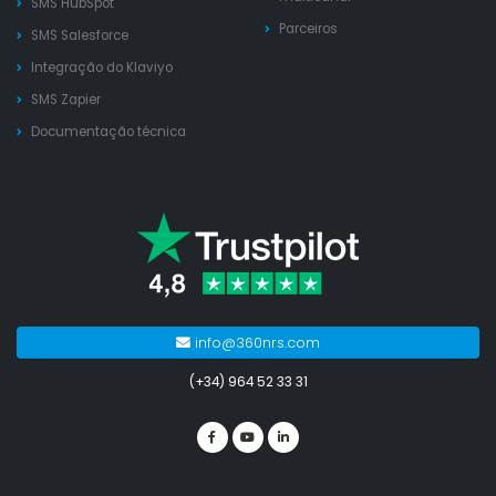
SMS HubSpot
Parceiros
SMS Salesforce
Integração do Klaviyo
SMS Zapier
Documentação técnica
info@360nrs.com
(+34) 964 52 33 31