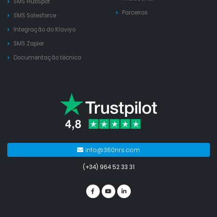
SMS HubSpot
Parceiros
SMS Salesforce
Integração do Klaviyo
SMS Zapier
Documentação técnica
info@360nrs.com
(+34) 964 52 33 31