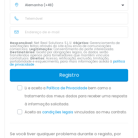
Responsável:
Net Real Solutions S.L.U.
Objetivo:
Gerenciamento de
solicitações feitas através do site e/ou envio de comunicações
comerciais.
Legitimação:
Consentimento da parte interessada.
Destinatários:
Exceto por obrigações legais, os dados serão
transferidos apenas para fornecedores que mantêm vínculos
contratuais.
Direitos:
Acesso, retificação, exclusão, limitação,
portabilidade e esquecimento, para mais informações aceda à
política
de privacidade
.
Registro
Li e aceito a
Política de Privacidade
bem como o
tratamento dos meus dados para receber uma resposta
à informação solicitada.
Aceito as
condições legais
vinculadas ao meu contrato.
Se você tiver qualquer problema durante o registo, por