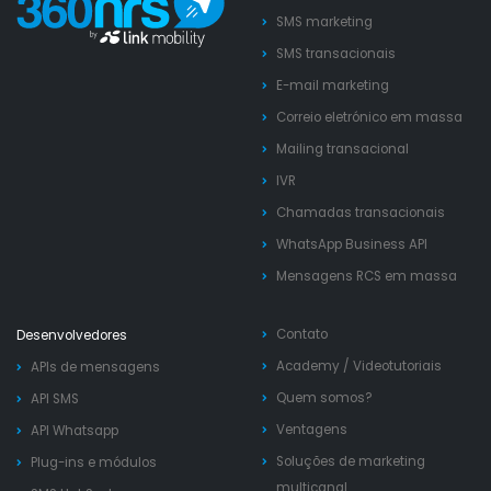
SMS marketing
SMS transacionais
E-mail marketing
Correio eletrónico em massa
Mailing transacional
IVR
Chamadas transacionais
WhatsApp Business API
Mensagens RCS em massa
Contato
Desenvolvedores
Academy
/
Videotutoriais
APIs de mensagens
Quem somos?
API SMS
Ventagens
API Whatsapp
Soluções de marketing
Plug-ins e módulos
multicanal