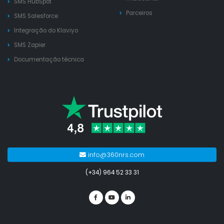
SMS HubSpot
Parceiros
SMS Salesforce
Integração do Klaviyo
SMS Zapier
Documentação técnica
info@360nrs.com
(+34) 964 52 33 31