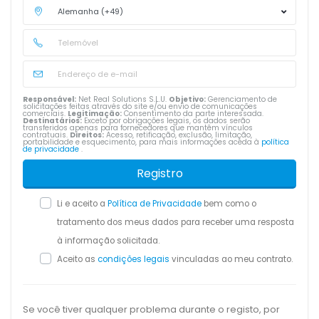
Responsável:
Net Real Solutions S.L.U.
Objetivo:
Gerenciamento de
solicitações feitas através do site e/ou envio de comunicações
comerciais.
Legitimação:
Consentimento da parte interessada.
Destinatários:
Exceto por obrigações legais, os dados serão
transferidos apenas para fornecedores que mantêm vínculos
contratuais.
Direitos:
Acesso, retificação, exclusão, limitação,
portabilidade e esquecimento, para mais informações aceda à
política
de privacidade
.
Registro
Li e aceito a
Política de Privacidade
bem como o
tratamento dos meus dados para receber uma resposta
à informação solicitada.
Aceito as
condições legais
vinculadas ao meu contrato.
Se você tiver qualquer problema durante o registo, por