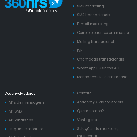
SMS marketing
SMS transacionais
E-mail marketing
Correio eletrónico em massa
Mailing transacional
IVR
Chamadas transacionais
WhatsApp Business API
Mensagens RCS em massa
Contato
Desenvolvedores
Academy
/
Videotutoriais
APIs de mensagens
Quem somos?
API SMS
Ventagens
API Whatsapp
Soluções de marketing
Plug-ins e módulos
multicanal