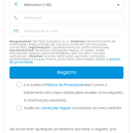
Responsável:
Net Real Solutions S.L.U.
Objetivo:
Gerenciamento de
solicitações feitas através do site e/ou envio de comunicações
comerciais.
Legitimação:
Consentimento da parte interessada.
Destinatários:
Exceto por obrigações legais, os dados serão
transferidos apenas para fornecedores que mantêm vínculos
contratuais.
Direitos:
Acesso, retificação, exclusão, limitação,
portabilidade e esquecimento, para mais informações aceda à
política
de privacidade
.
Registro
Li e aceito a
Política de Privacidade
bem como o
tratamento dos meus dados para receber uma resposta
à informação solicitada.
Aceito as
condições legais
vinculadas ao meu contrato.
Se você tiver qualquer problema durante o registo, por