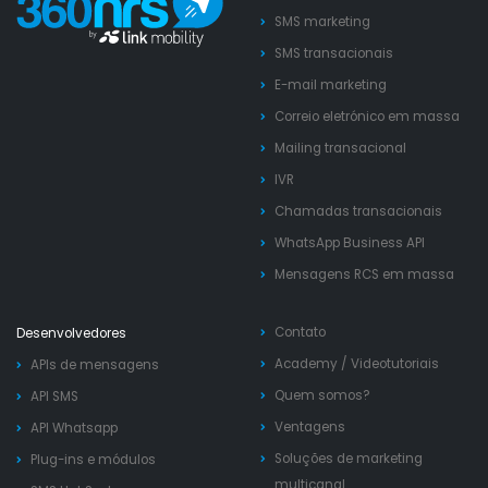
SMS marketing
SMS transacionais
E-mail marketing
Correio eletrónico em massa
Mailing transacional
IVR
Chamadas transacionais
WhatsApp Business API
Mensagens RCS em massa
Contato
Desenvolvedores
Academy
/
Videotutoriais
APIs de mensagens
Quem somos?
API SMS
Ventagens
API Whatsapp
Soluções de marketing
Plug-ins e módulos
multicanal