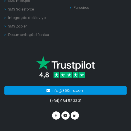
SMS HubSpot
Parceiros
SMS Salesforce
Integração do Klaviyo
SMS Zapier
Documentação técnica
info@360nrs.com
(+34) 964 52 33 31