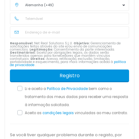
Responsável:
Net Real Solutions S.L.U.
Objetivo:
Gerenciamento de
solicitações feitas através do site e/ou envio de comunicações
comerciais.
Legitimação:
Consentimento da parte interessada.
Destinatários:
Exceto por obrigações legais, os dados serão
transferidos apenas para fornecedores que mantêm vínculos
contratuais.
Direitos:
Acesso, retificação, exclusão, limitação,
portabilidade e esquecimento, para mais informações aceda à
política
de privacidade
.
Registro
Li e aceito a
Política de Privacidade
bem como o
tratamento dos meus dados para receber uma resposta
à informação solicitada.
Aceito as
condições legais
vinculadas ao meu contrato.
Se você tiver qualquer problema durante o registo, por