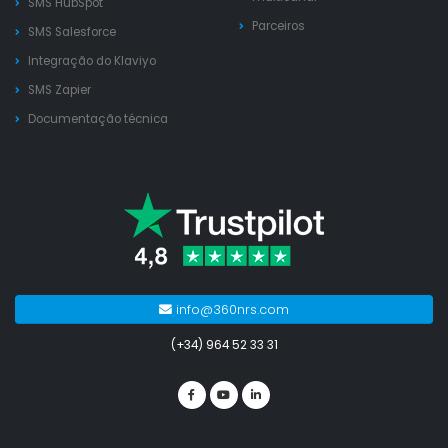
SMS HubSpot
Parceiros
SMS Salesforce
Integração do Klaviyo
SMS Zapier
Documentação técnica
info@360nrs.com
(+34) 964 52 33 31