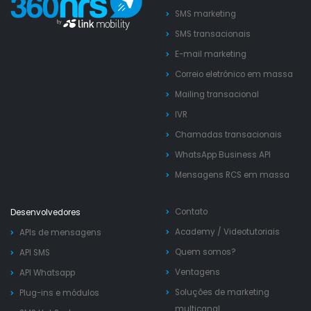
SMS marketing
SMS transacionais
E-mail marketing
Correio eletrónico em massa
Mailing transacional
IVR
Chamadas transacionais
WhatsApp Business API
Mensagens RCS em massa
Contato
Desenvolvedores
Academy
/
Videotutoriais
APIs de mensagens
Quem somos?
API SMS
Ventagens
API Whatsapp
Soluções de marketing
Plug-ins e módulos
multicanal