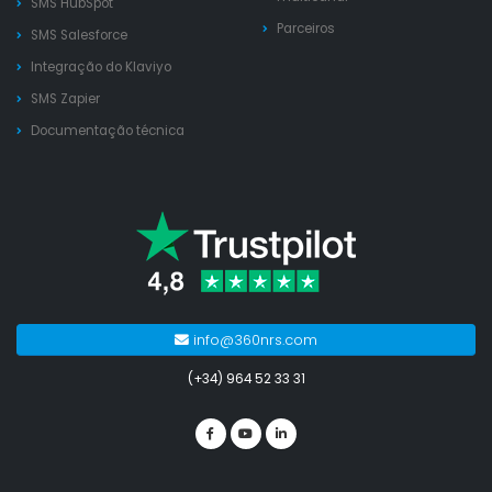
SMS HubSpot
Parceiros
SMS Salesforce
Integração do Klaviyo
SMS Zapier
Documentação técnica
info@360nrs.com
(+34) 964 52 33 31