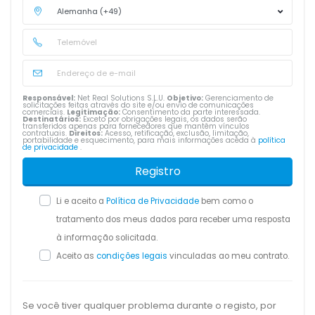
Responsável:
Net Real Solutions S.L.U.
Objetivo:
Gerenciamento de
solicitações feitas através do site e/ou envio de comunicações
comerciais.
Legitimação:
Consentimento da parte interessada.
Destinatários:
Exceto por obrigações legais, os dados serão
transferidos apenas para fornecedores que mantêm vínculos
contratuais.
Direitos:
Acesso, retificação, exclusão, limitação,
portabilidade e esquecimento, para mais informações aceda à
política
de privacidade
.
Registro
Li e aceito a
Política de Privacidade
bem como o
tratamento dos meus dados para receber uma resposta
à informação solicitada.
Aceito as
condições legais
vinculadas ao meu contrato.
Se você tiver qualquer problema durante o registo, por