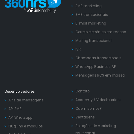
SMS marketing
SMS transacionais
E-mail marketing
Correio eletrónico em massa
Mailing transacional
IVR
Chamadas transacionais
WhatsApp Business API
Mensagens RCS em massa
Contato
Desenvolvedores
Academy
/
Videotutoriais
APIs de mensagens
Quem somos?
API SMS
Ventagens
API Whatsapp
Soluções de marketing
Plug-ins e módulos
multicanal