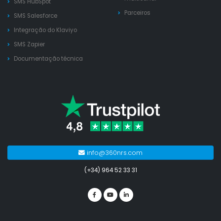
SMS HubSpot
Parceiros
SMS Salesforce
Integração do Klaviyo
SMS Zapier
Documentação técnica
info@360nrs.com
(+34) 964 52 33 31