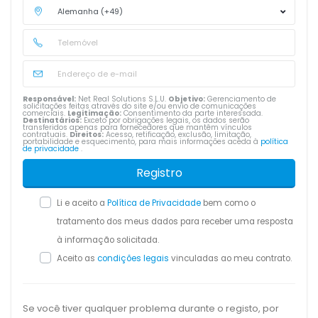
Responsável:
Net Real Solutions S.L.U.
Objetivo:
Gerenciamento de
solicitações feitas através do site e/ou envio de comunicações
comerciais.
Legitimação:
Consentimento da parte interessada.
Destinatários:
Exceto por obrigações legais, os dados serão
transferidos apenas para fornecedores que mantêm vínculos
contratuais.
Direitos:
Acesso, retificação, exclusão, limitação,
portabilidade e esquecimento, para mais informações aceda à
política
de privacidade
.
Registro
Li e aceito a
Política de Privacidade
bem como o
tratamento dos meus dados para receber uma resposta
à informação solicitada.
Aceito as
condições legais
vinculadas ao meu contrato.
Se você tiver qualquer problema durante o registo, por