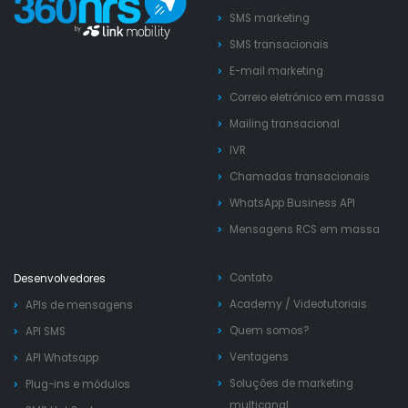
SMS marketing
SMS transacionais
E-mail marketing
Correio eletrónico em massa
Mailing transacional
IVR
Chamadas transacionais
WhatsApp Business API
Mensagens RCS em massa
Contato
Desenvolvedores
Academy
/
Videotutoriais
APIs de mensagens
Quem somos?
API SMS
Ventagens
API Whatsapp
Soluções de marketing
Plug-ins e módulos
multicanal