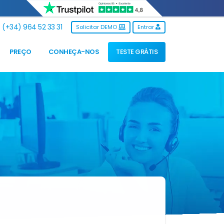
(+34) 964 52 33 31
Solicitar DEMO
Entrar
PREÇO
CONHEÇA-NOS
TESTE GRÁTIS