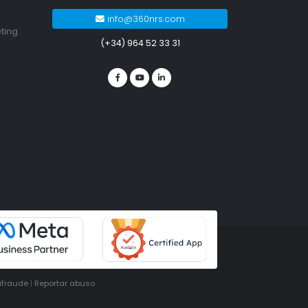
info@360nrs.com
ting
(+34) 964 52 33 31
tifraude
|
Reportar abuso