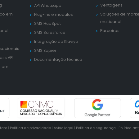
g
Ventagens
API Whatsapp
ico em
Soluções de marke
Plug-ins e módulos
multicanal
SMS HubSpot
ional
Parceiros
SMS Salesforce
Integração do Klaviyo
sacionais
SMS Zapier
ess API
Documentação técnica
S em
tato
|
Política de privacidade
|
Aviso legal
|
Política de segurança
|
Política an