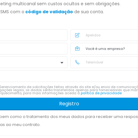
eting multicanal sem custos ocultos e sem obrigações.
 SMS com o
código de validação
de sua conta.
erenciamento de solicitações feitas através do site e/ou envio de comunicaç
igações legais, os dados serão transferidos apenas para fornecedores que man
e esquecimento, para mais informações aceda à
política de privacidade
.
Registro
bem como o tratamento dos meus dados para receber uma resposta
das ao meu contrato.