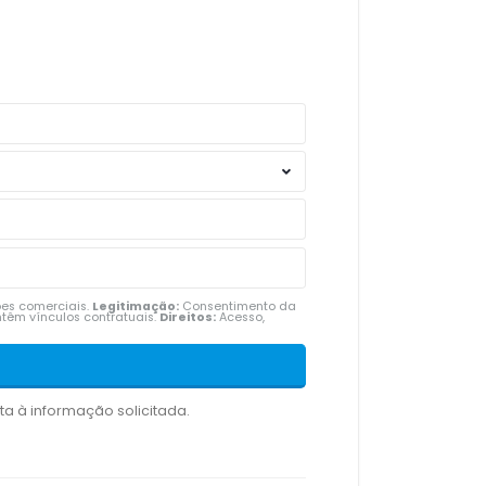
ões comerciais.
Legitimação:
Consentimento da
têm vínculos contratuais.
Direitos:
Acesso,
 à informação solicitada.