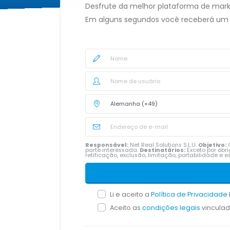
Desfrute da melhor plataforma de mark
Em alguns segundos você receberá um
Responsável:
Net Real Solutions S.L.U.
Objetivo:
G
parte interessada.
Destinatários:
Exceto por obr
retificação, exclusão, limitação, portabilidade 
Li e aceito a
Política de Privacidade
Aceito as
condições legais
vincula