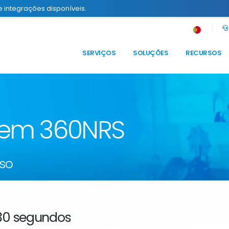
e integrações disponíveis.
SERVIÇOS
SOLUÇÕES
RECURSOS
 em 360NRS
so
0 segundos