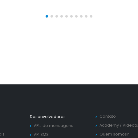
Contato
Desenvolvedores
Academy
/
Videotu
APIs de mensagens
ais
Quem somos?
API SMS