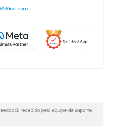
@360nrs.com
feedback recebido pela equipe de suporte.
Muito profiss
Alba Muns
CRM Manager