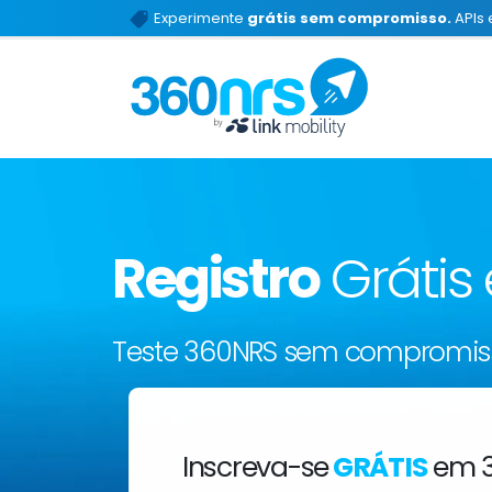
Experimente
grátis sem compromisso.
APIs 
Registro
Grátis
Teste 360NRS sem compromis
Inscreva-se
GRÁTIS
em 3