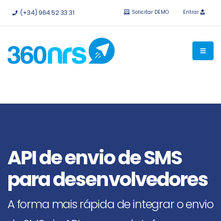
Experimente
grátis sem compromisso.
APIs e integrações
(+34) 964 52 33 31
Solicitar DEMO
Entrar
disponíveis.
API de envio de SMS
para desenvolvedores
A forma mais rápida de integrar o envio