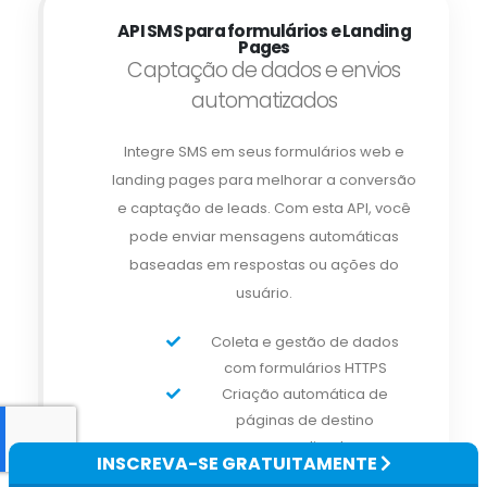
API SMS para formulários e Landing
Pages
Captação de dados e envios
automatizados
Integre SMS em seus formulários web e
landing pages para melhorar a conversão
e captação de leads. Com esta API, você
pode enviar mensagens automáticas
baseadas em respostas ou ações do
usuário.
Coleta e gestão de dados
com formulários HTTPS
Criação automática de
páginas de destino
personalizadas
INSCREVA-SE GRATUITAMENTE
Envio de mensagens