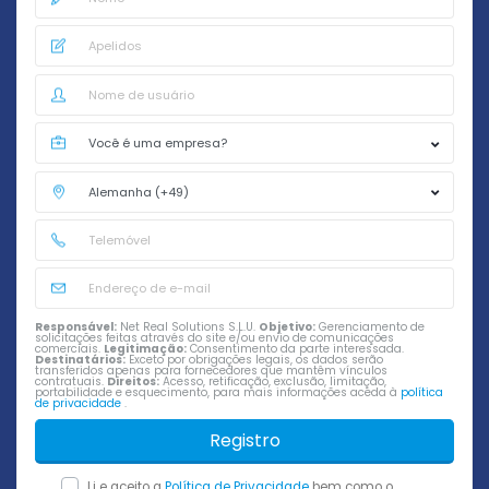
Responsável:
Net Real Solutions S.L.U.
Objetivo:
Gerenciamento de
solicitações feitas através do site e/ou envio de comunicações
comerciais.
Legitimação:
Consentimento da parte interessada.
Destinatários:
Exceto por obrigações legais, os dados serão
transferidos apenas para fornecedores que mantêm vínculos
contratuais.
Direitos:
Acesso, retificação, exclusão, limitação,
portabilidade e esquecimento, para mais informações aceda à
política
de privacidade
.
Registro
Li e aceito a
Política de Privacidade
bem como o