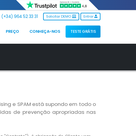
(+34) 964 52 33 31
Solicitar DEMO
Entrar
PREÇO
CONHEÇA-NOS
TESTE GRÁTIS
sing e SPAM está supondo em todo o
edidas de prevenção apropriadas nas