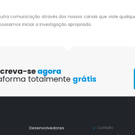
utra comunicação através dos nossos canais que viole qualquer
 possamos iniciar a investigação apropriada.
screva-se
agora
taforma totalmente
grátis
Contato
Desenvolvedores