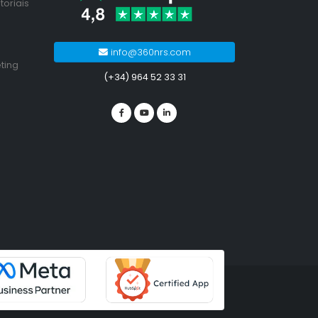
toriais
info@360nrs.com
ting
(+34) 964 52 33 31