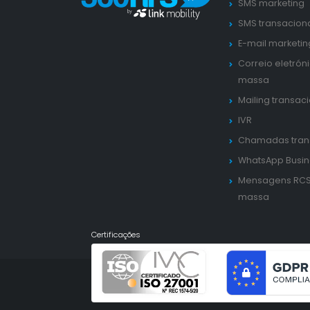
SMS marketing
SMS transacion
E-mail marketin
Correio eletrón
massa
Mailing transac
IVR
Chamadas tran
WhatsApp Busin
Mensagens RC
massa
Certificações