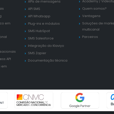
Academy
/
Videotu
APIs de mensagens
ais
Quem somos?
API SMS
g
Ventagens
API Whatsapp
ico em
Soluções de marke
Plug-ins e módulos
multicanal
SMS HubSpot
ional
Parceiros
SMS Salesforce
Integração do Klaviyo
sacionais
SMS Zapier
ess API
Documentação técnica
S em