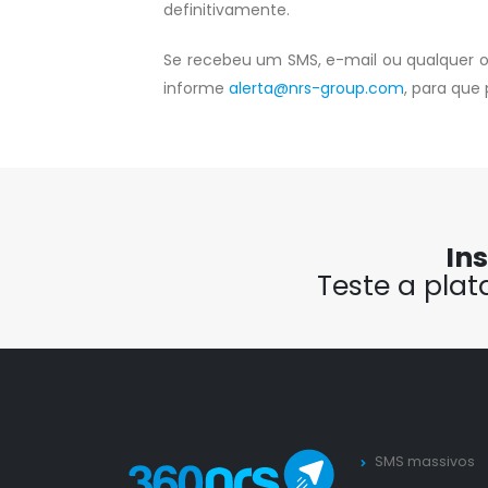
definitivamente.
Se recebeu um SMS, e-mail ou qualquer o
informe
alerta@nrs-group.com
, para que
In
Teste a pla
SMS massivos