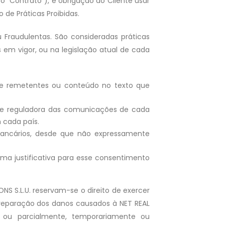
o "Contrato"), é obrigação do Cliente usar
de Práticas Proibidas.
u Fraudulentas. São consideradas práticas
 em vigor, ou na legislação atual de cada
o de remetentes ou conteúdo no texto que
ade reguladora das comunicações de cada
 cada país.
bancários, desde que não expressamente
ma justificativa para esse consentimento
S S.L.U. reservam-se o direito de exercer
à reparação dos danos causados à NET REAL
l ou parcialmente, temporariamente ou