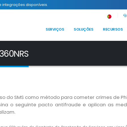
e integrações disponíveis.
SERVIÇOS
SOLUÇÕES
RECURSOS
 360NRS
so do SMS como método para cometer crimes de Phi
ssina o seguinte pacto antifraude e aplican as m
lizam.