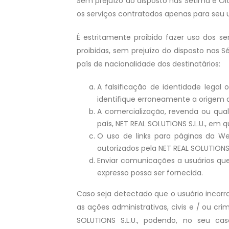
Sem prejuízo do disposto nas Sétima e Oit
os serviços contratados apenas para seu 
É estritamente proibido fazer uso dos se
proibidas, sem prejuízo do disposto nas 
país de nacionalidade dos destinatários:
A falsificação de identidade lega
identifique erroneamente a origem
A comercialização, revenda ou qua
país, NET REAL SOLUTIONS S.L.U., em 
O uso de links para páginas da W
autorizados pela NET REAL SOLUTIONS S
Enviar comunicações a usuários que
expresso possa ser fornecida.
Caso seja detectado que o usuário incorr
as ações administrativas, civis e / ou c
SOLUTIONS S.L.U., podendo, no seu ca