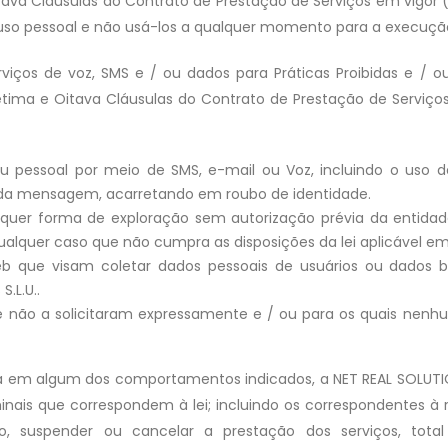
ava Cláusulas do Contrato de Prestação de Serviços em vigor (
uso pessoal e não usá-los a qualquer momento para a execução 
rviços de voz, SMS e / ou dados para Práticas Proibidas e / o
Sétima e Oitava Cláusulas do Contrato de Prestação de Serviços
l ou pessoal por meio de SMS, e-mail ou Voz, incluindo o us
 da mensagem, acarretando em roubo de identidade.
lquer forma de exploração sem autorização prévia da entid
qualquer caso que não cumpra as disposições da lei aplicável em
eb que visam coletar dados pessoais de usuários ou dados 
.L.U..
 não a solicitaram expressamente e / ou para os quais nenhu
a em algum dos comportamentos indicados, a NET REAL SOLUTION
riminais que correspondem à lei; incluindo os correspondentes 
so, suspender ou cancelar a prestação dos serviços, tota