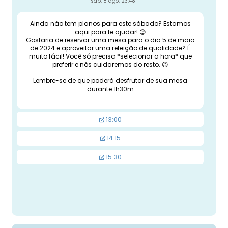
sáb, 8 ago, 23:48
Ainda não tem planos para este sábado? Estamos
aqui para te ajudar! 😊
Gostaria de reservar uma mesa para o dia 5 de maio
de 2024 e aproveitar uma refeição de qualidade? É
muito fácil! Você só precisa *selecionar a hora* que
preferir e nós cuidaremos do resto. 😉
Lembre-se de que poderá desfrutar de sua mesa
durante 1h30m
13:00
14:15
15:30