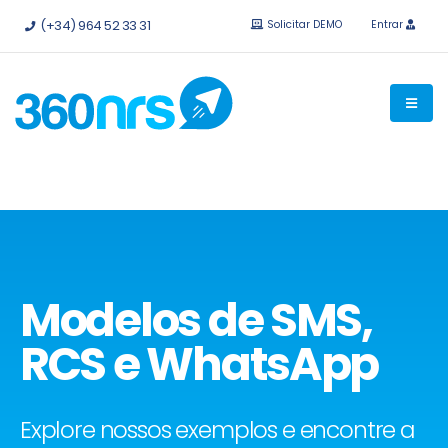
Experimente
grátis sem compromisso.
APIs e integrações
(+34) 964 52 33 31
Solicitar DEMO
Entrar
disponíveis.
Modelos de SMS,
RCS e WhatsApp
Explore nossos exemplos e encontre a