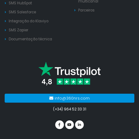
multicanal
SMS HubSpot
Parceiros
SMS Salesforce
Integração do Klaviyo
SMS Zapier
Documentação técnica
info@360nrs.com
(+34) 964 52 33 31