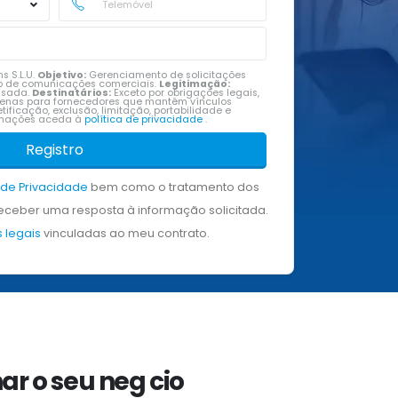
s S.L.U.
Objetivo:
Gerenciamento de solicitações
vio de comunicações comerciais.
Legitimação:
ssada.
Destinatários:
Exceto por obrigações legais,
penas para fornecedores que mantêm vínculos
tificação, exclusão, limitação, portabilidade e
ormações aceda à
política de privacidade
.
Registro
a de Privacidade
bem como o tratamento dos
ceber uma resposta à informação solicitada.
 legais
vinculadas ao meu contrato.
ar o seu neg cio