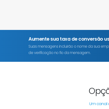
Aumente sua taxa de conversão 
Suas mensagens incluirão o nome da sua emp
de verificação no fio da mensagem.
Opç
Um canal 