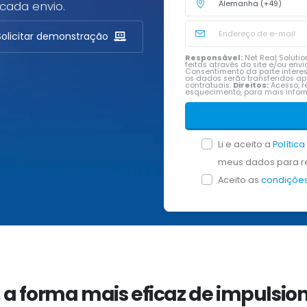
cada envio.
Solicitar demonstração
Responsável:
Net Real Solution
feitas através do site e/ou en
Consentimento da parte intere
os dados serão transferidos a
contratuais.
Direitos:
Acesso, re
esquecimento, para mais inf
Li e aceito a
Polític
meus dados para re
Aceito as
condições
,
a forma mais eficaz de impulsion