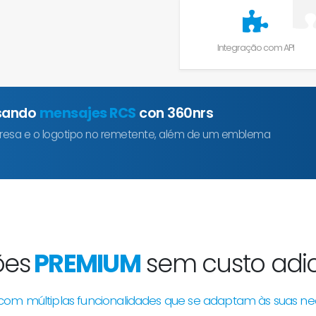
Integração com API
usando
mensajes RCS
con 360nrs
resa e o logotipo no remetente, além de um emblema
ões
PREMIUM
sem custo adic
com múltiplas funcionalidades que se adaptam às suas ne