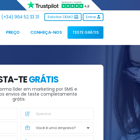
(+34) 964 52 33 31
Solicitar DEMO
Entrar
PREÇO
CONHEÇA-NOS
TESTE GRÁTIS
STA-TE
GRÁTIS
forma líder em marketing por SMS e
ros envios de teste completamente
grátis.