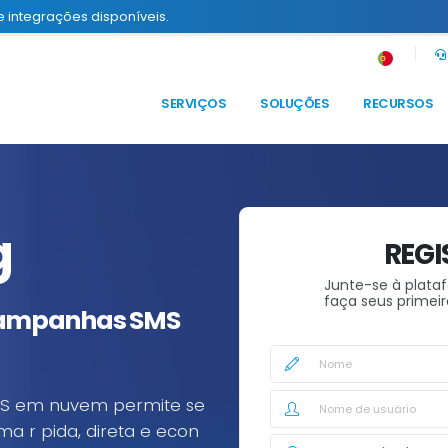
e integrações disponíveis.
SERVIÇOS
SOLUÇÕES
RECURSOS
g
REGI
Junte-se à plata
faça seus primei
ampanhas SMS
MS em nuvem permite se
a r pida, direta e econ