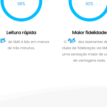
98%
90%
Leitura rápida
Maior fidelidade
98%
90%
do SMS é lido em menos
O
dos assinantes 
de três minutos.
clube de fidelização via S
uma sensação maior de us
de vantagens reais.