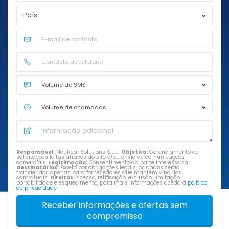
Responsável:
Net Real Solutions S.L.U.
Objetivo:
Gerenciamento de
solicitações feitas através do site e/ou envio de comunicações
comerciais.
Legitimação:
Consentimento da parte interessada.
Destinatários:
Exceto por obrigações legais, os dados serão
transferidos apenas para fornecedores que mantêm vínculos
contratuais.
Direitos:
Acesso, retificação, exclusão, limitação,
portabilidade e esquecimento, para mais informações aceda à
política
de privacidade
.
Receber informações e ofertas sem
compromisso