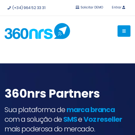
Experimente
grátis sem compromisso.
APIs e integrações
(+34) 964 52 33 31
Solicitar DEMO
Entrar
disponíveis.
360nrs Partners
Sua plataforma de
marca branca
com a solução de
SMS
e
Voz reseller
mais poderosa do mercado.