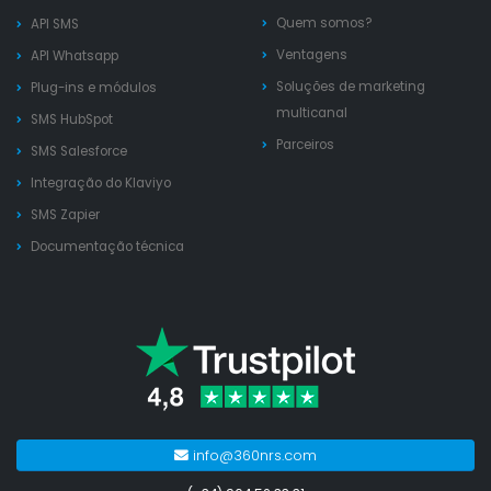
Quem somos?
API SMS
Ventagens
API Whatsapp
Soluções de marketing
Plug-ins e módulos
multicanal
SMS HubSpot
Parceiros
SMS Salesforce
Integração do Klaviyo
SMS Zapier
Documentação técnica
info@360nrs.com