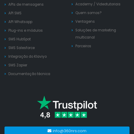
Academy
/
Videotutoriais
APIs de mensagens
Quem somos?
API SMS
Ventagens
API Whatsapp
Soluções de marketing
Plug-ins e módulos
multicanal
SMS HubSpot
Parceiros
SMS Salesforce
Integração do Klaviyo
SMS Zapier
Documentação técnica
info@360nrs.com