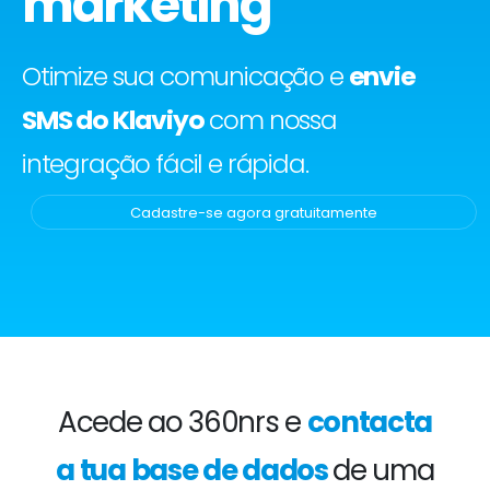
marketing
Otimize sua comunicação e
envie
SMS do Klaviyo
com nossa
integração fácil e rápida.
Cadastre-se agora gratuitamente
Acede ao 360nrs e
contacta
a tua base de dados
de uma