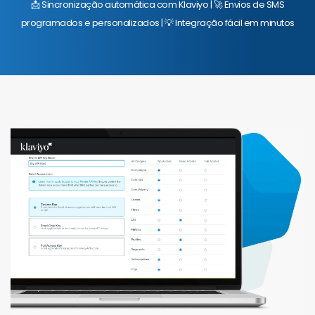
📩 Sincronização automática com Klaviyo | 🚀 Envios de SMS
programados e personalizados | 💡 Integração fácil em minutos