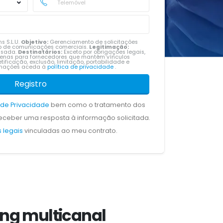
s S.L.U.
Objetivo:
Gerenciamento de solicitações
vio de comunicações comerciais.
Legitimação:
ssada.
Destinatários:
Exceto por obrigações legais,
penas para fornecedores que mantêm vínculos
tificação, exclusão, limitação, portabilidade e
ormações aceda à
política de privacidade
.
Registro
a de Privacidade
bem como o tratamento dos
ceber uma resposta à informação solicitada.
 legais
vinculadas ao meu contrato.
ng multicanal