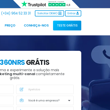
(+34) 964 52 33 31
Solicitar DEMO
Entrar
PREÇO
CONHEÇA-NOS
TESTE GRÁTIS
360NRS
GRÁTIS
rma e experimente a solução mais
keting multi-canal
completamente
grátis.