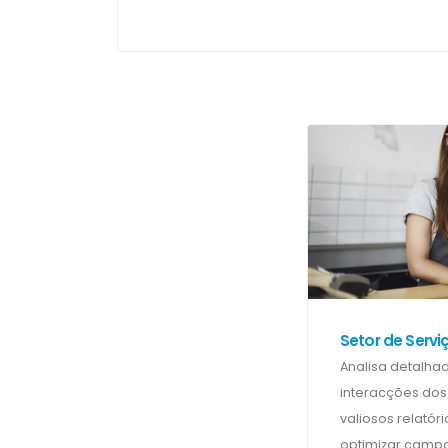
Setor de Servi
Analisa detalha
interacções dos
valiosos relató
optimizar camp