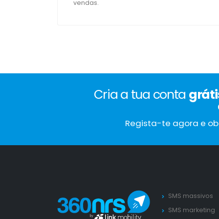
vendas.
Cria a tua conta
grát
Regista-te agora e ob
SMS massivos
SMS marketing