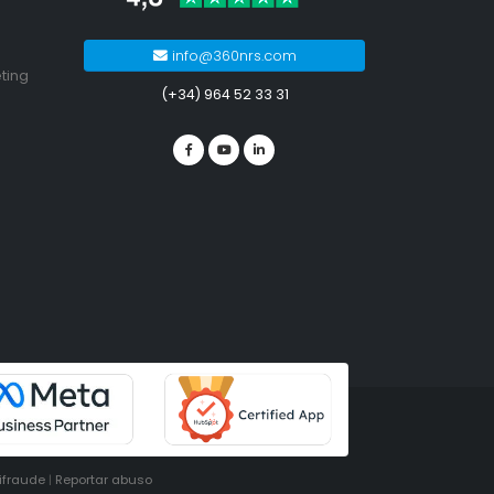
info@360nrs.com
ting
(+34) 964 52 33 31
tifraude
|
Reportar abuso