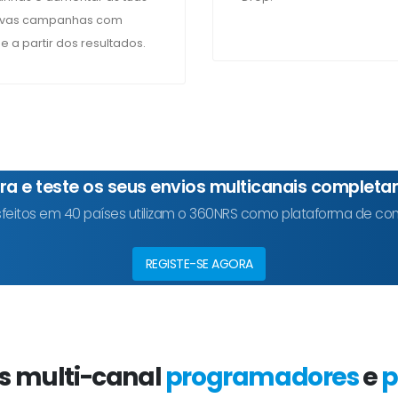
novas campanhas com
 a partir dos resultados.
ra e teste os seus envios multicanais completa
tisfeitos em 40 países utilizam o 360NRS como plataforma de 
REGISTE-SE AGORA
s multi-canal
programadores
e
p