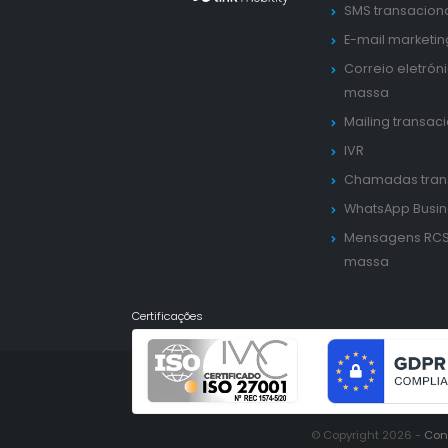
SMS transacion
E-mail marketin
Correio eletrón
massa
Mailing transac
IVR
Chamadas tran
WhatsApp Busin
Mensagens RC
massa
Certificações
© Copyright 2026 -
Con