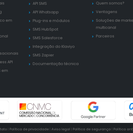
ais
Quem somos?
API SMS
g
Ventagens
API Whatsapp
ico em
Soluções de marke
Plug-ins e módulos
multicanal
SMS HubSpot
ional
Parceiros
SMS Salesforce
Integração do Klaviyo
sacionais
SMS Zapier
ess API
Documentação técnica
S em
tato
|
Política de privacidade
|
Aviso legal
|
Política de segurança
|
Política an