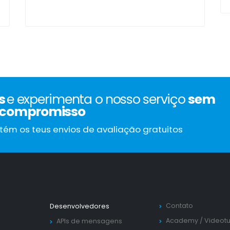
is
e experimenta o nosso serviço
sem
compromisso
tém os teus envios de avaliação gratuitos
Contato
Desenvolvedores
Academy
/
Videotu
APIs de mensagens