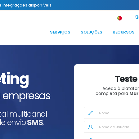
e integrações disponíveis.
SERVIÇOS
SOLUÇÕES
RECURSOS
ting
Teste
Aceda à platafo
 empresas
completa para
Mar
tal multicanal
e envio
SMS
,