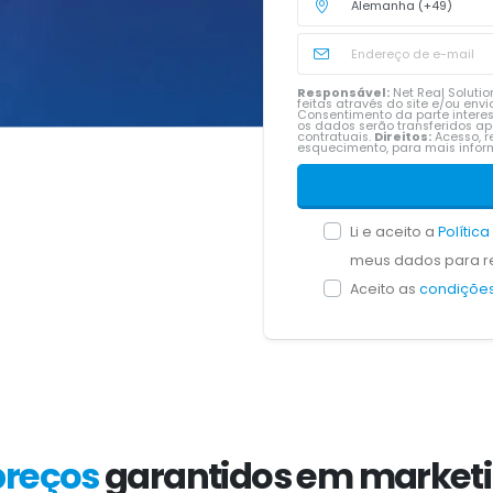
Responsável:
Net Real Solution
feitas através do site e/ou en
Consentimento da parte intere
os dados serão transferidos a
contratuais.
Direitos:
Acesso, re
esquecimento, para mais inf
Li e aceito a
Polític
meus dados para re
Aceito as
condições
preços
garantidos em marketi