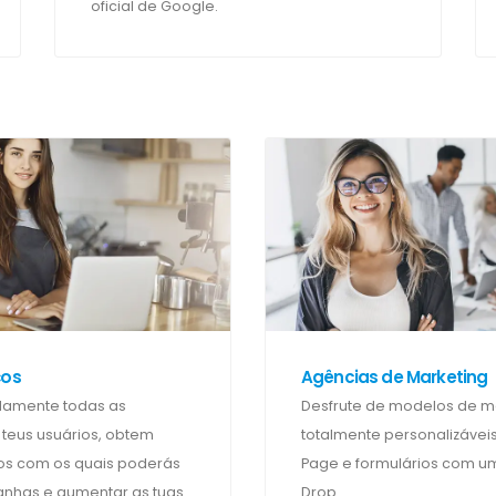
oficial de Google.
ços
Agências de Marketing
damente todas as
Desfrute de modelos de ma
 teus usuários, obtem
totalmente personalizáveis
rios com os quais poderás
Page e formulários com um
anhas e aumentar as tuas
Drop.