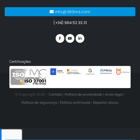
info@360nrs.com
(+34) 964 52 33 31
Certificações
© Copyright 2026 -
Contato
|
Política de privacidade
|
Aviso legal
|
Política de segurança
|
Política antifraude
|
Reportar abuso