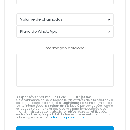
Informação adicional
Responsável:
Net Real Solutions S.L.U.
Objetivo:
Gerenciamento de solicitações feitas através do site e/ou envio
de comunicações comerciais.
Legitimação:
Consentimento da
parte interessada.
Destinatários:
Exceto por obrigações legais,
os dados serão transferidos apenas para fornecedores que
mantêm vínculos contratuais.
Direitos:
Acesso, retificação,
exclusão, limitação, portabilidade e esquecimento, para mais
informações aceda à
política de privacidade
.