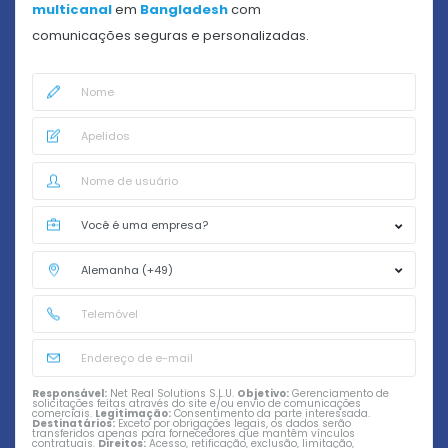
multicanal
em
Bangladesh
com
comunicações seguras e personalizadas.
Responsável:
Net Real Solutions S.L.U.
Objetivo:
Gerenciamento de
solicitações feitas através do site e/ou envio de comunicações
comerciais.
Legitimação:
Consentimento da parte interessada.
Destinatários:
Exceto por obrigações legais, os dados serão
transferidos apenas para fornecedores que mantêm vínculos
contratuais.
Direitos:
Acesso, retificação, exclusão, limitação,