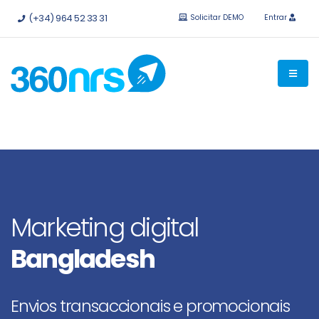
Experimente
grátis sem compromisso.
APIs e integrações
(+34) 964 52 33 31
Solicitar DEMO
Entrar
disponíveis.
Marketing digital
Bangladesh
Envios transaccionais e promocionais