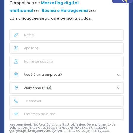
Campanhas de
Marketing digital
multicanal
em
Bósnia e Herzegovina
com
comunicações seguras e personalizadas.
Responsável:
Net Real Solutions S.L.U.
Objetivo:
Gerenciamento de
solicitações feitas através do site e/ou envio de comunicações
comerciais.
Legitimação:
Consentimento da parte interessada.