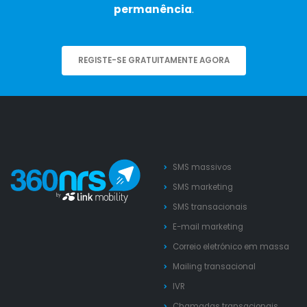
permanência
.
REGISTE-SE GRATUITAMENTE AGORA
SMS massivos
SMS marketing
SMS transacionais
E-mail marketing
Correio eletrónico em massa
Mailing transacional
IVR
Chamadas transacionais