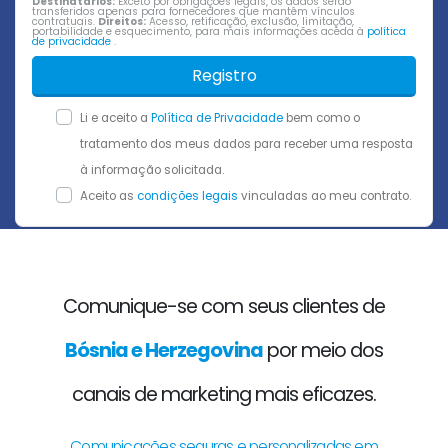
Destinatários:
Exceto por obrigações legais, os dados serão
transferidos apenas para fornecedores que mantêm vínculos
contratuais.
Direitos:
Acesso, retificação, exclusão, limitação,
portabilidade e esquecimento, para mais informações aceda à
política
de privacidade
.
Registro
Li e aceito a
Política de Privacidade
bem como o
tratamento dos meus dados para receber uma resposta
à informação solicitada.
Aceito as
condições legais
vinculadas ao meu contrato.
Comunique-se com seus clientes de
Bósnia e Herzegovina
por meio dos
canais de marketing mais eficazes.
Comunicações seguras e personalizadas em