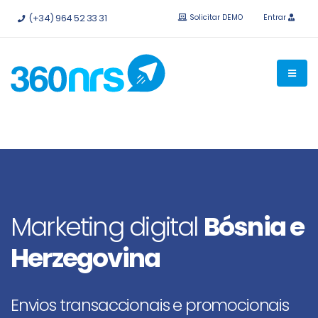
Experimente
grátis sem compromisso.
APIs e integrações
(+34) 964 52 33 31
Solicitar DEMO
Entrar
disponíveis.
Marketing digital
Bósnia e
Herzegovina
Envios transaccionais e promocionais