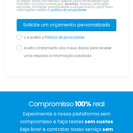
os dados serão transferidos apenas para fornecedores que
mantêm vínculos contratuais.
Direitos:
Acesso, retificação,
exclusão, limitação, portabilidade e esquecimento, para mais
informações aceda à
política de privacidade
.
Li e aceito a
Política de privacidade
Aceito o tratamento dos meus dados para receber
uma resposta à informação solicitada
Compromisso
100%
real
Experimente a nossa plataforma sem
compromisso e faça testes
sem custos
Seja livre! e contratar nosso serviço
sem