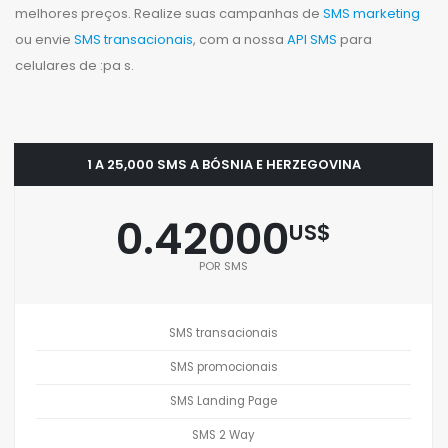
melhores preços. Realize suas campanhas de
SMS marketing
ou envie
SMS transacionais
, com a nossa
API SMS
para
celulares de :pa s.
1 A 25,000 SMS A BÓSNIA E HERZEGOVINA
0.42000
US$
POR SMS
SMS transacionais
SMS promocionais
SMS Landing Page
SMS 2 Way