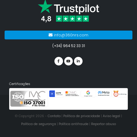
info@360nrs.com
(+34) 964 52 33 31
Certificações
© Copyright 2026 -
Contato
|
Política de privacidade
|
Aviso legal
|
Política de segurança
|
Política antifraude
|
Reportar abuso