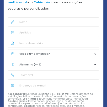
multicanal
em
Colômbia
com comunicações
seguras e personalizadas.
Responsável:
Net Real Solutions S.L.U.
Objetivo:
Gerenciamento de
solicitações feitas através do site e/ou envio de comunicações
comerciais.
Legitimação:
Consentimento da parte interessada.
Destinatários:
Exceto por obrigações legais, os dados serão
transferidos apenas para fornecedores que mantêm vínculos
contratuais.
Direitos:
Acesso, retificação, exclusão, limitação,