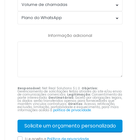
Informação adicional
Responsável:
Net Real Solutions S.L.U.
Objetivo:
Gerenciamento de solicitações feitas através do site e/ou envio
de comunicações comerciais.
Legitimação:
Consentimento da
parte interessada.
Destinatários:
Exceto por obrigações legais,
os dados serão transferidos apenas para fornecedores que
mantêm vínculos contratuais.
Direitos:
Acesso, retificação,
exclusão, limitação, portabilidade e esquecimento, para mais
informações aceda à
política de privacidade
.
Li e aceito a
Política de privacidade