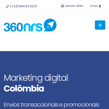
Experimente
grátis sem compromisso.
APIs e integrações
(+34) 964 52 33 31
Solicitar DEMO
Entrar
disponíveis.
Marketing digital
Colômbia
Envios transaccionais e promocionais