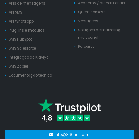
Academy
/
Videotutoriais
APIs de mensagens
Quem somos?
API SMS
Ventagens
API Whatsapp
Soluções de marketing
Plug-ins e módulos
multicanal
SMS HubSpot
Parceiros
SMS Salesforce
Integração do Klaviyo
SMS Zapier
Documentação técnica
info@360nrs.com