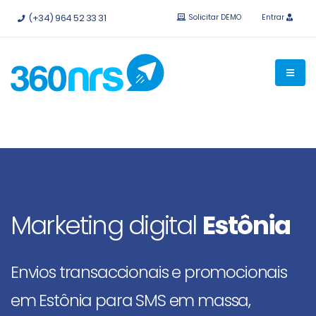
Experimente
grátis sem compromisso.
APIs e integrações
(+34) 964 52 33 31
Solicitar DEMO
Entrar
disponíveis.
Marketing digital
Estônia
Envios transaccionais e promocionais
em Estônia para SMS em massa,