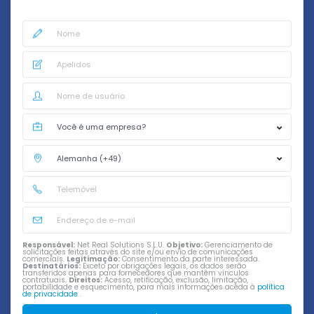
Responsável:
Net Real Solutions S.L.U.
Objetivo:
Gerenciamento de
solicitações feitas através do site e/ou envio de comunicações
comerciais.
Legitimação:
Consentimento da parte interessada.
Destinatários:
Exceto por obrigações legais, os dados serão
transferidos apenas para fornecedores que mantêm vínculos
contratuais.
Direitos:
Acesso, retificação, exclusão, limitação,
portabilidade e esquecimento, para mais informações aceda à
política
de privacidade
.