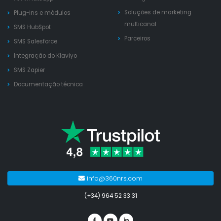
Soluções de marketing
Plug-ins e módulos
multicanal
SMS HubSpot
Parceiros
SMS Salesforce
Integração do Klaviyo
SMS Zapier
Documentação técnica
info@360nrs.com
(+34) 964 52 33 31