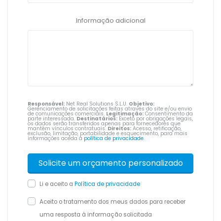
Informação adicional
Responsável:
Net Real Solutions S.L.U.
Objetivo:
Gerenciamento de solicitações feitas através do site e/ou envio
de comunicações comerciais.
Legitimação:
Consentimento da
parte interessada.
Destinatários:
Exceto por obrigações legais,
os dados serão transferidos apenas para fornecedores que
mantêm vínculos contratuais.
Direitos:
Acesso, retificação,
exclusão, limitação, portabilidade e esquecimento, para mais
informações aceda à
política de privacidade
.
Li e aceito a
Política de privacidade
Aceito o tratamento dos meus dados para receber
uma resposta à informação solicitada