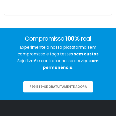
Compromisso
100%
real
Experimente a nossa plataforma sem
compromisso e faça testes
sem custos
Seja livre! e contratar nosso serviço
sem
permanência
.
REGISTE-SE GRATUITAMENTE AGORA