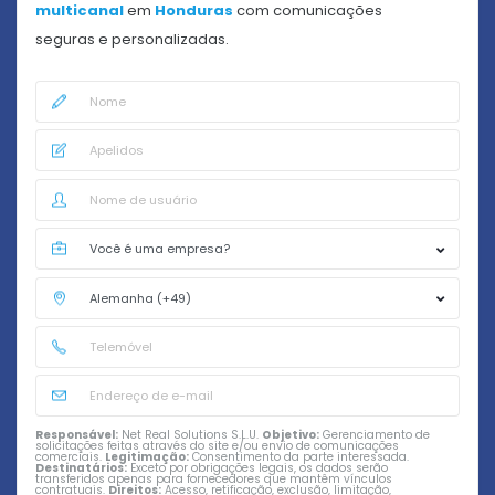
multicanal
em
Honduras
com comunicações
seguras e personalizadas.
Responsável:
Net Real Solutions S.L.U.
Objetivo:
Gerenciamento de
solicitações feitas através do site e/ou envio de comunicações
comerciais.
Legitimação:
Consentimento da parte interessada.
Destinatários:
Exceto por obrigações legais, os dados serão
transferidos apenas para fornecedores que mantêm vínculos
contratuais.
Direitos:
Acesso, retificação, exclusão, limitação,