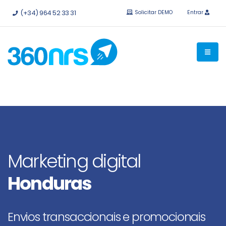
Experimente
grátis sem compromisso.
APIs e integrações
(+34) 964 52 33 31
Solicitar DEMO
Entrar
disponíveis.
Marketing digital
Honduras
Envios transaccionais e promocionais