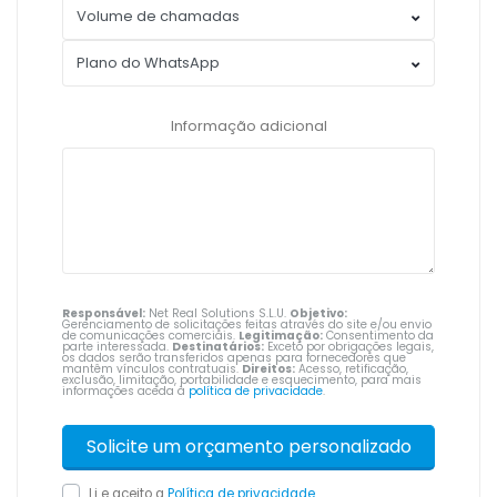
Informação adicional
Responsável:
Net Real Solutions S.L.U.
Objetivo:
Gerenciamento de solicitações feitas através do site e/ou envio
de comunicações comerciais.
Legitimação:
Consentimento da
parte interessada.
Destinatários:
Exceto por obrigações legais,
os dados serão transferidos apenas para fornecedores que
mantêm vínculos contratuais.
Direitos:
Acesso, retificação,
exclusão, limitação, portabilidade e esquecimento, para mais
informações aceda à
política de privacidade
.
Li e aceito a
Política de privacidade