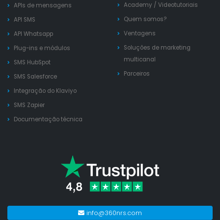
Academy
/
Videotutoriais
APIs de mensagens
Quem somos?
API SMS
Ventagens
API Whatsapp
Soluções de marketing
Plug-ins e módulos
multicanal
SMS HubSpot
Parceiros
SMS Salesforce
Integração do Klaviyo
SMS Zapier
Documentação técnica
info@360nrs.com