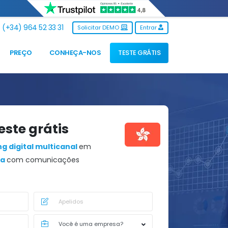
(+34) 964 52 33 31
Solicitar DEMO
Entrar
PREÇO
CONHEÇA-NOS
TESTE GRÁTIS
este grátis
g digital multicanal
em
na
com comunicações
.