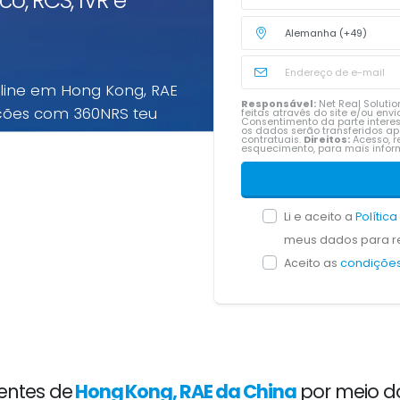
co, RCS, IVR e
nline em Hong Kong, RAE
Responsável:
Net Real Solution
ções com 360NRS teu
feitas através do site e/ou en
Consentimento da parte intere
os dados serão transferidos a
contratuais.
Direitos:
Acesso, re
esquecimento, para mais inf
 multicanal em Hong Kong,
s preços pré-pagos
nas pelo que usar.
Li e aceito a
Polític
meus dados para re
Aceito as
condições
entes de
Hong Kong, RAE da China
por meio d