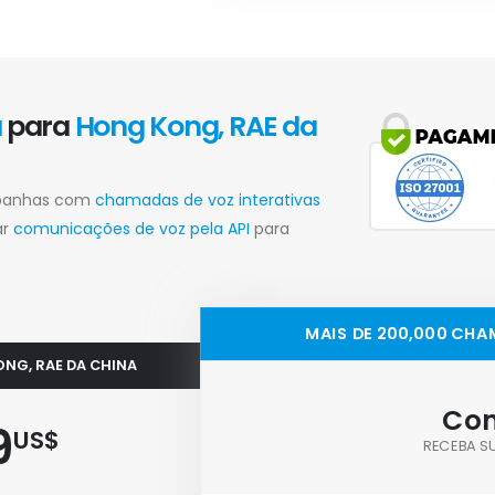
a
para
Hong Kong, RAE da
mpanhas com
chamadas de voz interativas
ar
comunicações de voz pela API
para
MAIS DE 200,000 CHA
ONG, RAE DA CHINA
Con
9
US$
RECEBA S