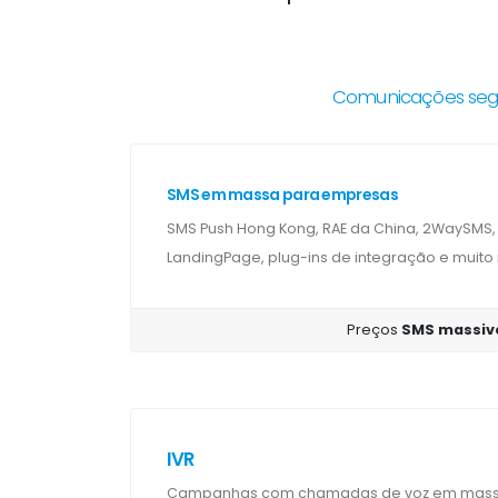
Comunicações segu
SMS em massa para empresas
SMS Push Hong Kong, RAE da China, 2WaySMS, 
LandingPage, plug-ins de integração e muito
Preços
SMS massiv
IVR
Campanhas com chamadas de voz em massa 