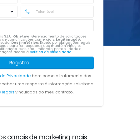
s S.L.U.
Objetivo:
Gerenciamento de solicitações
vio de comunicações comerciais.
Legitimação:
ssada.
Destinatários:
Exceto por obrigações legais,
penas para fornecedores que mantêm vínculos
tificação, exclusão, limitação, portabilidade e
ormações aceda à
política de privacidade
.
Registro
a de Privacidade
bem como o tratamento dos
ceber uma resposta à informação solicitada.
 legais
vinculadas ao meu contrato.
os canais de marketing mais