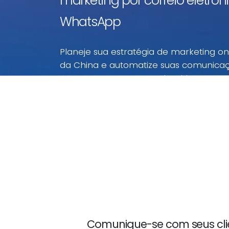
marketing por correio eletróni
WhatsApp
Planeje sua estratégia de marketing o
da China e automatize suas comunica
CPaaS Hong Kong, RAE da China
Realize suas campanhas de marketing digital
RAE da China a preços imbatíveis. Com este
paraHong Kong, RAE da China, você paga ape
Comunique-se com seus cli