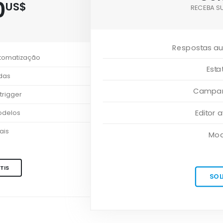
0
US$
RECEBA S
Respostas au
utomatização
Esta
adas
Campanh
trigger
Editor
odelos
ais
Mod
TIS
SOL