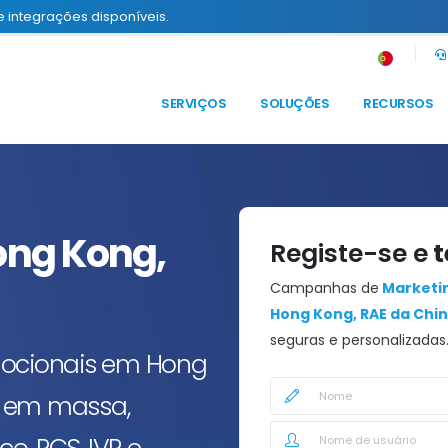
e integrações disponíveis.
SERVIÇOS
SOLUÇÕES
RECURSOS
ng Kong,
Registe-se e
t
Campanhas de
Marketin
Hong Kong, RAE da Chi
seguras e personalizadas
mocionais em Hong
S em massa,