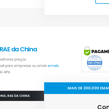
 RAE da China
elhores preços.
ail para empresas ou envie
emails
e APIs
MAIS DE 200,000 EMA
ONG, RAE DA CHINA
Con