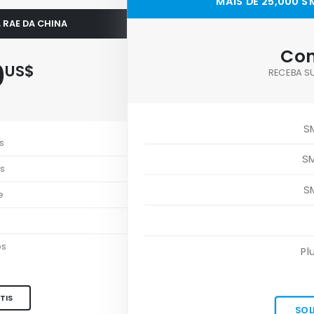
MAIS DE 25,000 
 RAE DA CHINA
Con
0
US$
RECEBA S
S
s
S
s
S
e
os
Pl
TIS
SOL