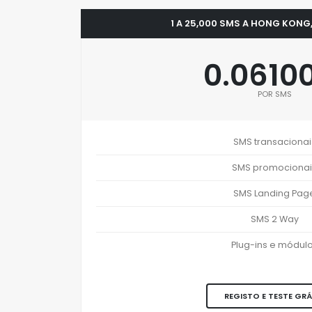
1 A 25,000 SMS A HONG KONG,
0.0610
POR SMS
SMS transacionai
SMS promocionai
SMS Landing Pag
SMS 2 Way
Plug-ins e módul
REGISTO E TESTE GRÁ