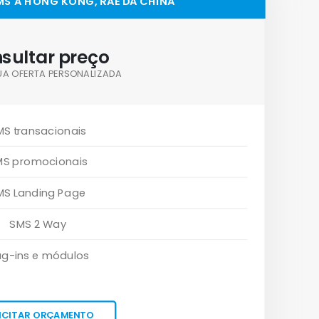
SMS A HONG KONG, RAE DA CHINA
sultar preço
UA OFERTA PERSONALIZADA
MS transacionais
MS promocionais
MS Landing Page
SMS 2 Way
ug-ins e módulos
ICITAR ORÇAMENTO