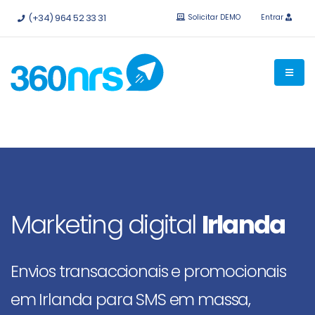
Experimente
grátis sem compromisso.
APIs e integrações
(+34) 964 52 33 31
Solicitar DEMO
Entrar
disponíveis.
Marketing digital
Irlanda
Envios transaccionais e promocionais
em Irlanda para SMS em massa,