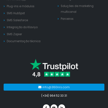
Soluções de marketing
Plug-ins e módulos
multicanal
SMS HubSpot
Parceiros
SMS Salesforce
Integração do Klaviyo
SMS Zapier
Documentação técnica
info@360nrs.com
(+34) 964 52 33 31