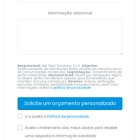
Informação adicional
Responsável:
Net Real Solutions S.L.U.
Objetivo:
Gerenciamento de solicitações feitas através do site e/ou envio
de comunicações comerciais.
Legitimação:
Consentimento da
parte interessada.
Destinatários:
Exceto por obrigações legais,
os dados serão transferidos apenas para fornecedores que
mantêm vínculos contratuais.
Direitos:
Acesso, retificação,
exclusão, limitação, portabilidade e esquecimento, para mais
informações aceda à
política de privacidade
.
Li e aceito a
Política de privacidade
Aceito o tratamento dos meus dados para receber
uma resposta à informação solicitada