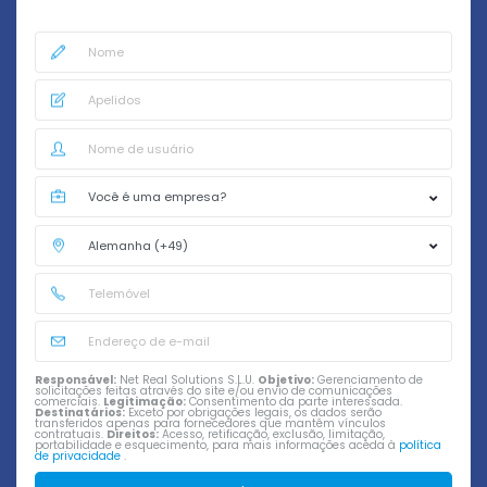
Responsável:
Net Real Solutions S.L.U.
Objetivo:
Gerenciamento de
solicitações feitas através do site e/ou envio de comunicações
comerciais.
Legitimação:
Consentimento da parte interessada.
Destinatários:
Exceto por obrigações legais, os dados serão
transferidos apenas para fornecedores que mantêm vínculos
contratuais.
Direitos:
Acesso, retificação, exclusão, limitação,
portabilidade e esquecimento, para mais informações aceda à
política
de privacidade
.