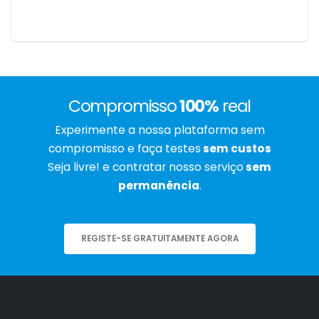
Compromisso
100%
real
Experimente a nossa plataforma sem
compromisso e faça testes
sem custos
Seja livre! e contratar nosso serviço
sem
permanência
.
REGISTE-SE GRATUITAMENTE AGORA