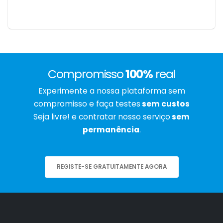
Compromisso
100%
real
Experimente a nossa plataforma sem
compromisso e faça testes
sem custos
Seja livre! e contratar nosso serviço
sem
permanência
.
REGISTE-SE GRATUITAMENTE AGORA