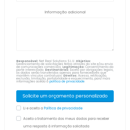
Informação adicional
Responsável:
Net Real Solutions S.L.U.
Objetivo:
Gerenciamento de solicitações feitas através do site e/ou envio
de comunicações comerciais.
Legitimação:
Consentimento da
parte interessada.
Destinatários:
Exceto por obrigações legais,
os dados serão transferidos apenas para fornecedores que
mantêm vínculos contratuais.
Direitos:
Acesso, retificação,
exclusão, limitação, portabilidade e esquecimento, para mais
informações aceda à
política de privacidade
.
Li e aceito a
Política de privacidade
Aceito o tratamento dos meus dados para receber
uma resposta à informação solicitada