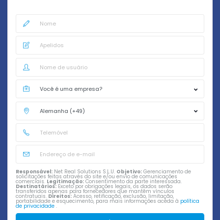
Responsável:
Net Real Solutions S.L.U.
Objetivo:
Gerenciamento de
solicitações feitas através do site e/ou envio de comunicações
comerciais.
Legitimação:
Consentimento da parte interessada.
Destinatários:
Exceto por obrigações legais, os dados serão
transferidos apenas para fornecedores que mantêm vínculos
contratuais.
Direitos:
Acesso, retificação, exclusão, limitação,
portabilidade e esquecimento, para mais informações aceda à
política
de privacidade
.