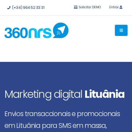
Experimente
grátis sem compromisso.
APIs e integrações
(+34) 964 52 33 31
Solicitar DEMO
Entrar
disponíveis.
Marketing digital
Lituânia
Envios transaccionais e promocionais
em Lituânia para SMS em massa,