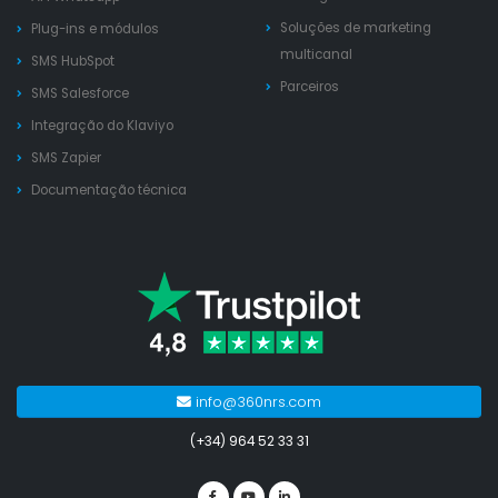
Soluções de marketing
Plug-ins e módulos
multicanal
SMS HubSpot
Parceiros
SMS Salesforce
Integração do Klaviyo
SMS Zapier
Documentação técnica
info@360nrs.com
(+34) 964 52 33 31