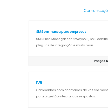
Comunicaçõe
SMS em massa para empresas
SMS Push Madagascar, 2WaySMS, SMS certifi
plug-ins de integração e muito mais.
Preços
S
IVR
Campanhas com chamadas de voz em massa 
para a gestão integral das respostas.