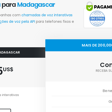
a
para
Madagascar
mpanhas com
chamadas de voz interativas
es de voz pela API
para telefones fixos e
MAIS DE 200,
MADAGASCAR
Con
5
US$
RECEBA S
Bene
 interativas
G