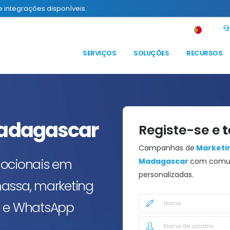
e integrações disponíveis.
SERVIÇOS
SOLUÇÕES
RECURSOS
adagascar
Registe-se e
t
Campanhas de
Marketin
mocionais em
Madagascar
com comun
personalizadas.
ssa, marketing
IVR e WhatsApp