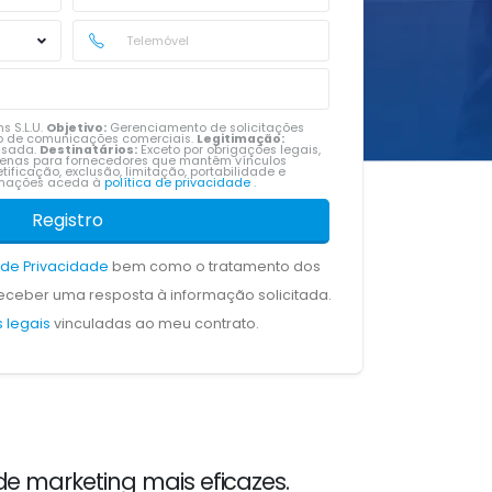
s S.L.U.
Objetivo:
Gerenciamento de solicitações
vio de comunicações comerciais.
Legitimação:
ssada.
Destinatários:
Exceto por obrigações legais,
penas para fornecedores que mantêm vínculos
tificação, exclusão, limitação, portabilidade e
ormações aceda à
política de privacidade
.
Registro
a de Privacidade
bem como o tratamento dos
ceber uma resposta à informação solicitada.
 legais
vinculadas ao meu contrato.
e marketing mais eficazes.