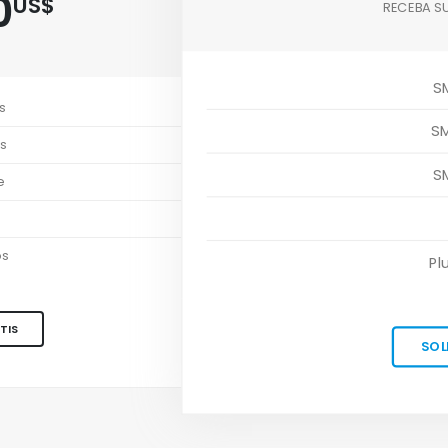
0
US$
RECEBA S
S
s
S
s
S
e
os
Pl
TIS
SOL