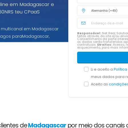
online em Madagascar e
60NRS teu CPaaS
al multicanal em Madagascar
Responsável:
Net Real Solution
-pagos paraMadagascar,
feitas através do site e/ou en
Consentimento da parte intere
os dados serão transferidos a
contratuais.
Direitos:
Acesso, re
esquecimento, para mais inf
Li e aceito a
Polític
meus dados para re
Aceito as
condições
ientes de
Madagascar
por meio dos canais d