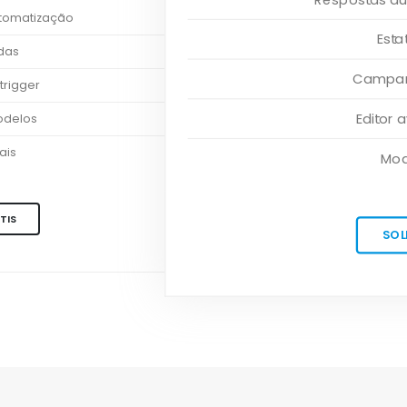
utomatização
Esta
adas
Campanh
trigger
Editor
odelos
ais
Mod
TIS
SOL