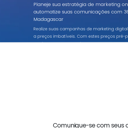
Planeje sua estratégia de marketing 
automatize suas comunicações com 3
Madagascar
Realize suas campanhas de marketing digit
a preços imbatíveis. Com estes preços pré
você paga apenas pelo que usar.
Comunique-se com seus cl