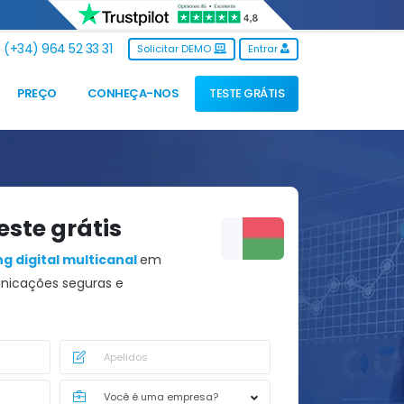
(+34) 964 52 33 31
Solicitar DEMO
Entrar
PREÇO
CONHEÇA-NOS
TESTE GRÁTIS
este grátis
g digital multicanal
em
icações seguras e