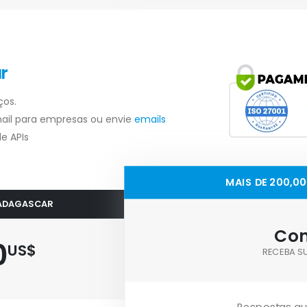
r
ços.
ail para empresas ou envie
emails
e APIs
MAIS DE 200,0
 MADAGASCAR
Con
0
US$
RECEBA S
Respostas au