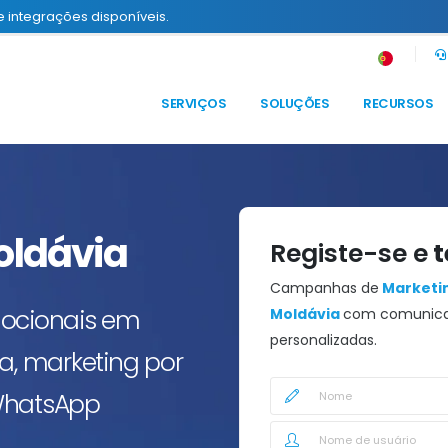
e integrações disponíveis.
SERVIÇOS
SOLUÇÕES
RECURSOS
oldávia
Registe-se e
t
Campanhas de
Marketin
mocionais em
Moldávia
com comunica
personalizadas.
, marketing por
e WhatsApp