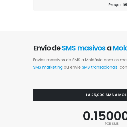
Preços
IV
Envío de
SMS masivos
a
Mol
Envios massivos de SMS a Moldávia com os me
SMS marketing
ou envie
SMS transacionais
, co
1 A 25,000 SMS A MO
0.1500
POR SMS