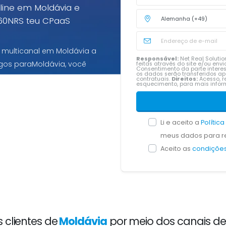
nline em Moldávia e
60NRS teu CPaaS
 multicanal em Moldávia a
Responsável:
Net Real Solution
gos paraMoldávia, você
feitas através do site e/ou en
Consentimento da parte intere
os dados serão transferidos a
contratuais.
Direitos:
Acesso, re
esquecimento, para mais inf
Li e aceito a
Polític
meus dados para re
Aceito as
condições
clientes de
Moldávia
por meio dos canais de 