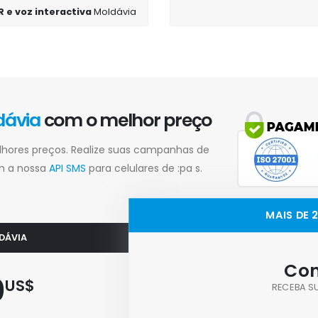
R e voz interactiva
Moldávia
dávia
com o melhor preço
lhores preços. Realize suas campanhas de
m a nossa
API SMS
para celulares de :pa s.
MAIS DE 
LDÁVIA
Con
0
US$
RECEBA S