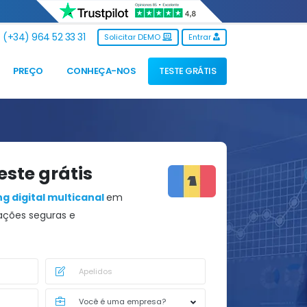
(+34) 964 52 33 31
Solicitar DEMO
Entrar
PREÇO
CONHEÇA-NOS
TESTE GRÁTIS
este grátis
g digital multicanal
em
ções seguras e