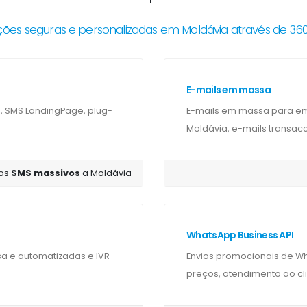
es seguras e personalizadas em Moldávia através de 3
E-mails em massa
, SMS LandingPage, plug-
E-mails em massa para em
Moldávia, e-mails transacc
os
SMS massivos
a Moldávia
WhatsApp Business API
e automatizadas e IVR
Envios promocionais de W
preços, atendimento ao cli