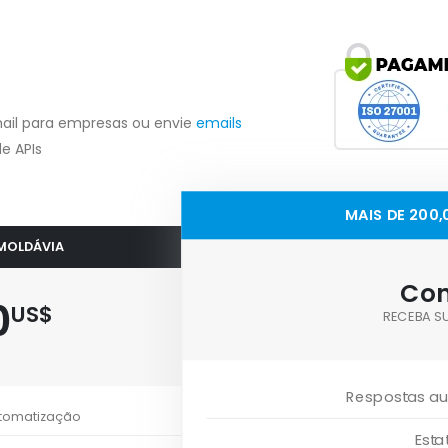
ail para empresas ou envie
emails
e APIs
MAIS DE 200
 MOLDÁVIA
Con
0
US$
RECEBA S
Respostas au
utomatização
Esta