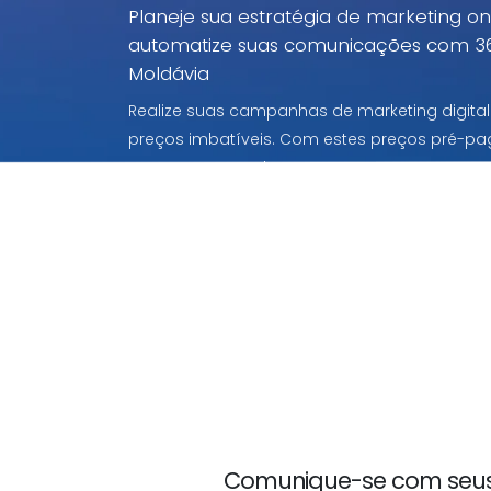
Planeje sua estratégia de marketing o
automatize suas comunicações com 3
Moldávia
Realize suas campanhas de marketing digital
preços imbatíveis. Com estes preços pré-pa
paga apenas pelo que usar.
Comunique-se com seus 