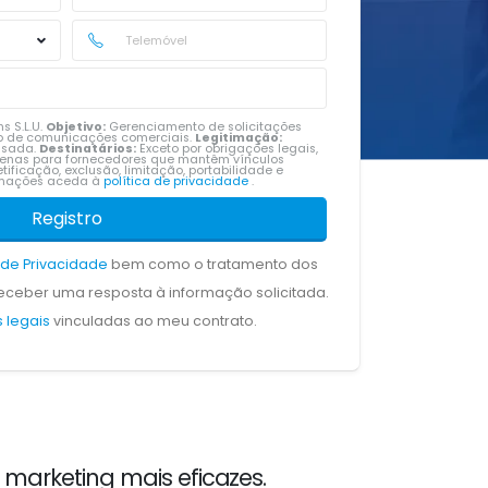
s S.L.U.
Objetivo:
Gerenciamento de solicitações
vio de comunicações comerciais.
Legitimação:
ssada.
Destinatários:
Exceto por obrigações legais,
penas para fornecedores que mantêm vínculos
tificação, exclusão, limitação, portabilidade e
ormações aceda à
política de privacidade
.
Registro
a de Privacidade
bem como o tratamento dos
ceber uma resposta à informação solicitada.
 legais
vinculadas ao meu contrato.
marketing mais eficazes.