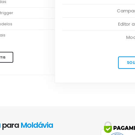
adas
Campanh
trigger
Editor
odelos
ais
Mod
TIS
SOL
a
para
Moldávia