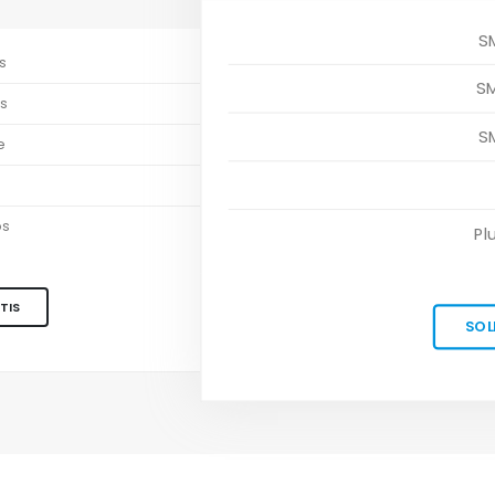
S
s
S
s
S
e
os
Pl
TIS
SOL