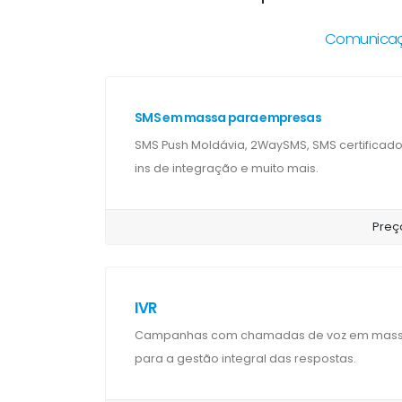
Comunicaçõ
SMS em massa para empresas
SMS Push Moldávia, 2WaySMS, SMS certificado
ins de integração e muito mais.
Preç
IVR
Campanhas com chamadas de voz em massa 
para a gestão integral das respostas.