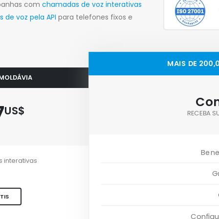
mpanhas com
chamadas de voz interativas
de voz pela API
para telefones fixos e
MAIS DE 200
 MOLDÁVIA
Con
7
US$
RECEBA S
Bene
 interativas
G
TIS
Config