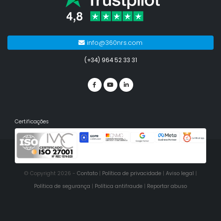
info@360nrs.com
(+34) 964 52 33 31
Certificações
© Copyright 2026 -
Contato
|
Política de privacidade
|
Aviso legal
|
Política de segurança
|
Política antifraude
|
Reportar abuso