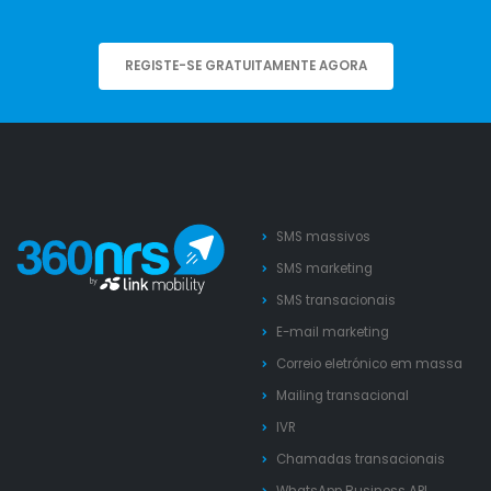
REGISTE-SE GRATUITAMENTE AGORA
SMS massivos
SMS marketing
SMS transacionais
E-mail marketing
Correio eletrónico em massa
Mailing transacional
IVR
Chamadas transacionais
WhatsApp Business API