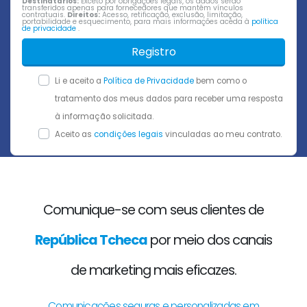
Destinatários:
Exceto por obrigações legais, os dados serão
transferidos apenas para fornecedores que mantêm vínculos
contratuais.
Direitos:
Acesso, retificação, exclusão, limitação,
portabilidade e esquecimento, para mais informações aceda à
política
de privacidade
.
Registro
Li e aceito a
Política de Privacidade
bem como o
tratamento dos meus dados para receber uma resposta
à informação solicitada.
Aceito as
condições legais
vinculadas ao meu contrato.
Comunique-se com seus clientes de
República Tcheca
por meio dos canais
de marketing mais eficazes.
Comunicações seguras e personalizadas em