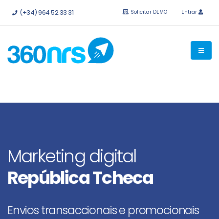
Experimente
grátis sem compromisso.
APIs e integrações
(+34) 964 52 33 31
Solicitar DEMO
Entrar
disponíveis.
Marketing digital
República Tcheca
Envios transaccionais e promocionais