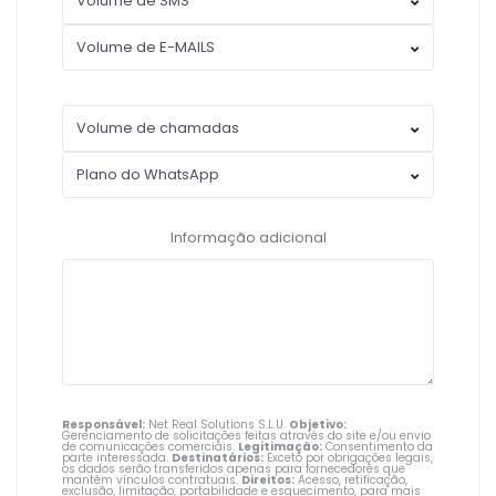
Informação adicional
Responsável:
Net Real Solutions S.L.U.
Objetivo:
Gerenciamento de solicitações feitas através do site e/ou envio
de comunicações comerciais.
Legitimação:
Consentimento da
parte interessada.
Destinatários:
Exceto por obrigações legais,
os dados serão transferidos apenas para fornecedores que
mantêm vínculos contratuais.
Direitos:
Acesso, retificação,
exclusão, limitação, portabilidade e esquecimento, para mais