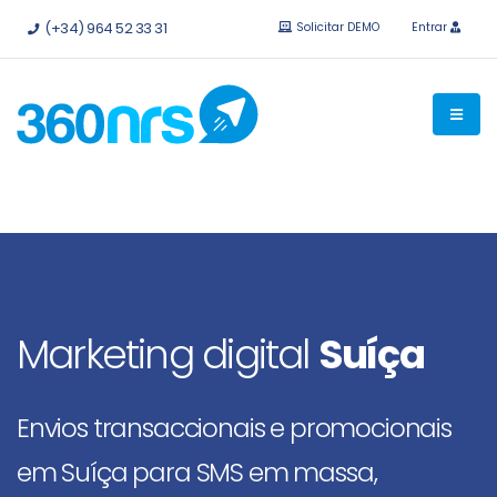
Experimente
grátis sem compromisso.
APIs e integrações
(+34) 964 52 33 31
Solicitar DEMO
Entrar
disponíveis.
Marketing digital
Suíça
Envios transaccionais e promocionais
em Suíça para SMS em massa,