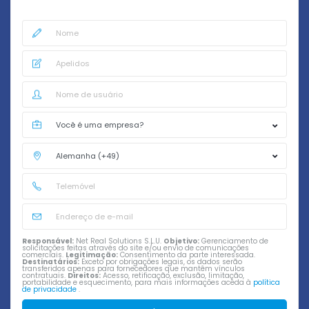
Responsável:
Net Real Solutions S.L.U.
Objetivo:
Gerenciamento de
solicitações feitas através do site e/ou envio de comunicações
comerciais.
Legitimação:
Consentimento da parte interessada.
Destinatários:
Exceto por obrigações legais, os dados serão
transferidos apenas para fornecedores que mantêm vínculos
contratuais.
Direitos:
Acesso, retificação, exclusão, limitação,
portabilidade e esquecimento, para mais informações aceda à
política
de privacidade
.