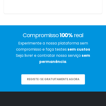
Compromisso
100%
real
Experimente a nossa plataforma sem
compromisso e faça testes
sem custos
Seja livre! e contratar nosso serviço
sem
permanência
.
REGISTE-SE GRATUITAMENTE AGORA