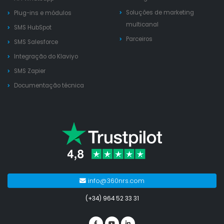
Soluções de marketing
Plug-ins e módulos
multicanal
SMS HubSpot
Parceiros
SMS Salesforce
Integração do Klaviyo
SMS Zapier
Documentação técnica
info@360nrs.com
(+34) 964 52 33 31