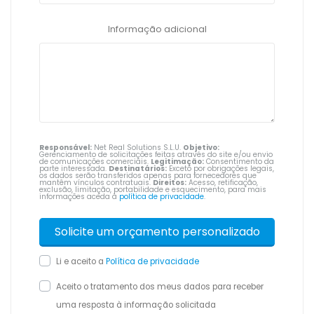
Informação adicional
Responsável:
Net Real Solutions S.L.U.
Objetivo:
Gerenciamento de solicitações feitas através do site e/ou envio
de comunicações comerciais.
Legitimação:
Consentimento da
parte interessada.
Destinatários:
Exceto por obrigações legais,
os dados serão transferidos apenas para fornecedores que
mantêm vínculos contratuais.
Direitos:
Acesso, retificação,
exclusão, limitação, portabilidade e esquecimento, para mais
informações aceda à
política de privacidade
.
Li e aceito a
Política de privacidade
Aceito o tratamento dos meus dados para receber
uma resposta à informação solicitada