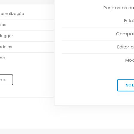
Respostas au
utomatização
Esta
adas
Campanh
trigger
Editor
odelos
ais
Mod
TIS
SOL