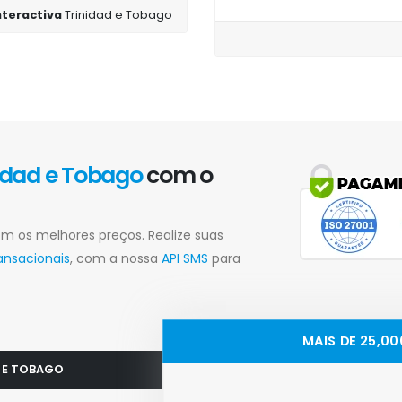
interactiva
Trinidad e Tobago
idad e Tobago
com o
m os melhores preços. Realize suas
ansacionais
, com a nossa
API SMS
para
MAIS DE 25,0
D E TOBAGO