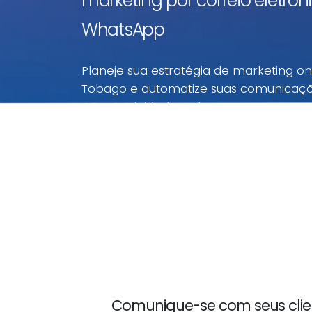
marketing por correio eletróni
WhatsApp
Planeje sua estratégia de marketing on
Tobago e automatize suas comunicaç
CPaaS Trinidad e Tobago
Realize suas campanhas de marketing digital
Tobago a preços imbatíveis. Com estes preç
Tobago, você paga apenas pelo que usar.
Comunique-se com seus clie