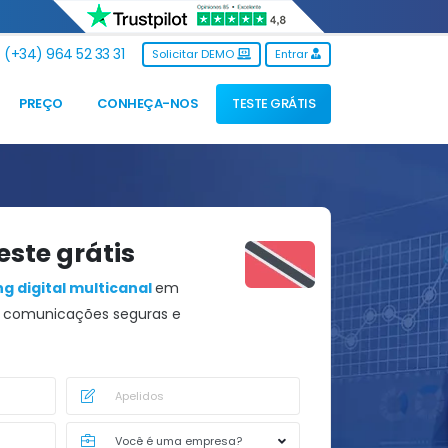
(+34) 964 52 33 31
Solicitar DEMO
Entrar
PREÇO
CONHEÇA-NOS
TESTE GRÁTIS
este grátis
g digital multicanal
em
comunicações seguras e