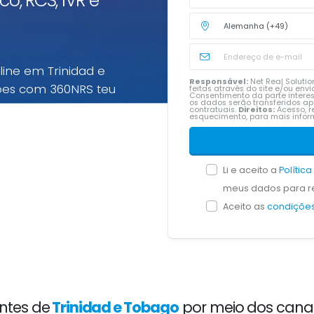
co, RCS, IVR e
line em Trinidad e
Responsável:
Net Real Solution
ões com 360NRS teu
feitas através do site e/ou en
Consentimento da parte intere
os dados serão transferidos a
contratuais.
Direitos:
Acesso, re
esquecimento, para mais inf
 multicanal em Trinidad e
os pré-pagos paraTrinidad e
Li e aceito a
Polític
meus dados para re
Aceito as
condições
ntes de
Trinidad e Tobago
por meio dos canai