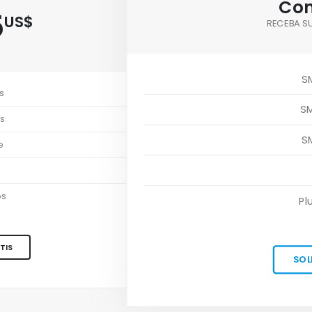
Con
5
US$
RECEBA S
S
s
S
s
S
e
os
Pl
TIS
SOL