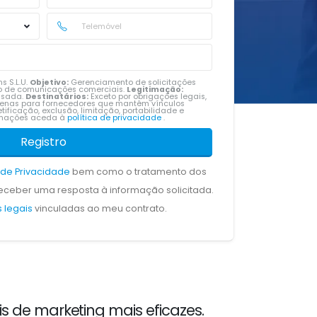
s S.L.U.
Objetivo:
Gerenciamento de solicitações
vio de comunicações comerciais.
Legitimação:
ssada.
Destinatários:
Exceto por obrigações legais,
penas para fornecedores que mantêm vínculos
tificação, exclusão, limitação, portabilidade e
ormações aceda à
política de privacidade
.
Registro
a de Privacidade
bem como o tratamento dos
ceber uma resposta à informação solicitada.
 legais
vinculadas ao meu contrato.
s de marketing mais eficazes.