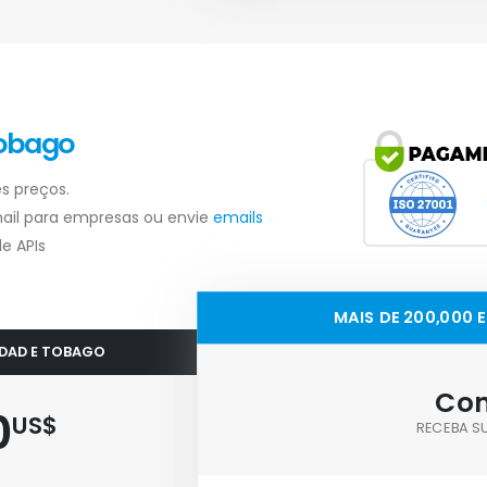
Tobago
s preços.
ail para empresas ou envie
emails
e APIs
MAIS DE 200,000 
NIDAD E TOBAGO
Con
0
US$
RECEBA S