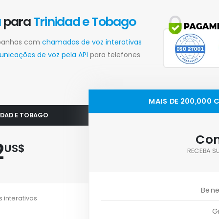
a
para
Trinidad e Tobago
mpanhas com
chamadas de voz interativas
nicações de voz pela API
para telefones
MAIS DE 200,000 
IDAD E TOBAGO
Con
2
US$
RECEBA S
Bene
 interativas
G