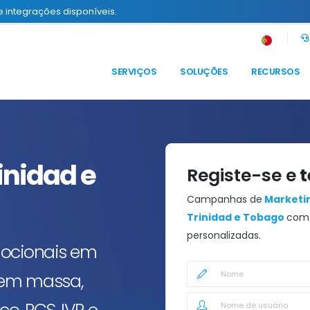
e integrações disponíveis.
SERVIÇOS
SOLUÇÕES
RECURSOS
inidad e
Registe-se e
t
Campanhas de
Marketin
Trinidad e Tobago
com 
personalizadas.
mocionais em
 em massa,