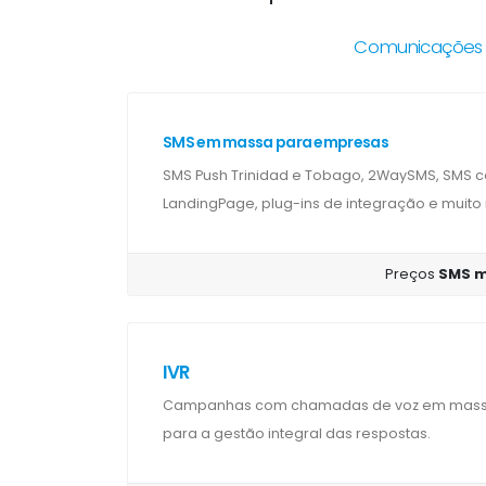
Comunicações s
SMS em massa para empresas
SMS Push Trinidad e Tobago, 2WaySMS, SMS ce
LandingPage, plug-ins de integração e muito
Preços
SMS m
IVR
Campanhas com chamadas de voz em massa 
para a gestão integral das respostas.