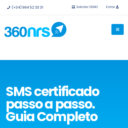
Experimente
grátis sem compromisso.
APIs e integrações
(+34) 964 52 33 31
Solicitar DEMO
Entrar
disponíveis.
SMS certificado
passo a passo.
Guia Completo