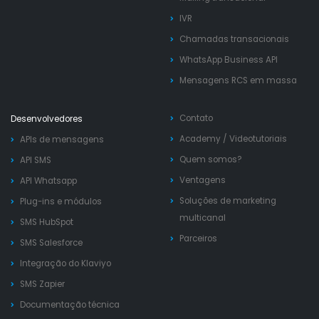
IVR
Chamadas transacionais
WhatsApp Business API
Mensagens RCS em massa
Contato
Desenvolvedores
Academy
/
Videotutoriais
APIs de mensagens
Quem somos?
API SMS
Ventagens
API Whatsapp
Soluções de marketing
Plug-ins e módulos
multicanal
SMS HubSpot
Parceiros
SMS Salesforce
Integração do Klaviyo
SMS Zapier
Documentação técnica