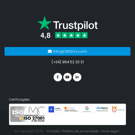
info@360nrs.com
(+34) 964 52 33 31
Certificações
© Copyright 2026 -
Contato
|
Política de privacidade
|
Aviso legal
|