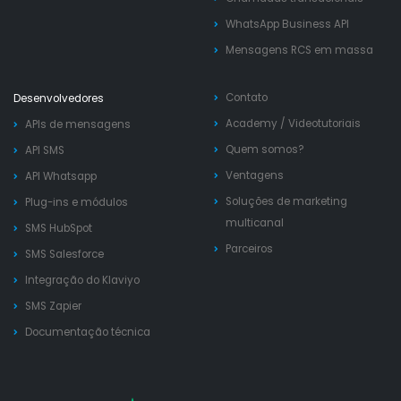
WhatsApp Business API
Mensagens RCS em massa
Contato
Desenvolvedores
Academy
/
Videotutoriais
APIs de mensagens
Quem somos?
API SMS
Ventagens
API Whatsapp
Soluções de marketing
Plug-ins e módulos
multicanal
SMS HubSpot
Parceiros
SMS Salesforce
Integração do Klaviyo
SMS Zapier
Documentação técnica