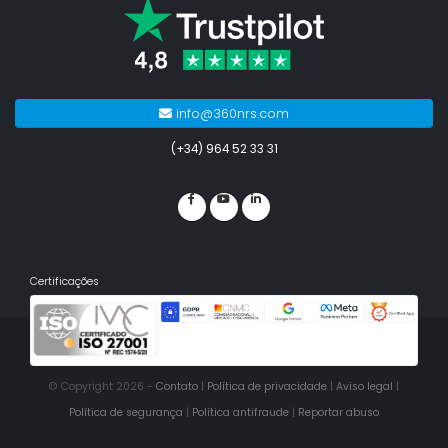
info@360nrs.com
(+34) 964 52 33 31
Certificações
© Copyright 2026 -
Contato
|
Política de privacidade
|
Aviso legal
|
Política de segurança
|
Política antifraude
|
Reportar abuso