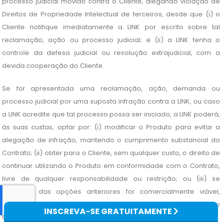
processo judicial movido contra o Cliente, alegando violação de
Direitos de Propriedade Intelectual de terceiros, desde que (i) o
Cliente notifique imediatamente a LINK por escrito sobre tal
reclamação, ação ou processo judicial; e (ii) a LINK tenha o
controle da defesa judicial ou resolução extrajudicial, com a
devida cooperação do Cliente.
Se for apresentada uma reclamação, ação, demanda ou
processo judicial por uma suposta infração contra a LINK, ou caso
a LINK acredite que tal processo possa ser iniciado, a LINK poderá,
às suas custas, optar por: (i) modificar o Produto para evitar a
alegação de infração, mantendo o cumprimento substancial do
Contrato; (ii) obter para o Cliente, sem qualquer custo, o direito de
continuar utilizando o Produto em conformidade com o Contrato,
livre de qualquer responsabilidade ou restrição; ou (iii) se
nenhuma das opções anteriores for comercialmente viável,
segundo a opinião razoável da LINK, a LINK poderá rescindir o
INSCREVA-SE GRATUITAMENTE
Contrato com efeito imediato mediante notificação ao Cliente.