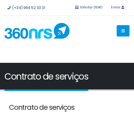
Experimente
grátis sem compromisso.
APIs e integrações
(+34) 964 52 33 31
Solicitar DEMO
Entrar
disponíveis.
Contrato de serviços
Contrato de serviços